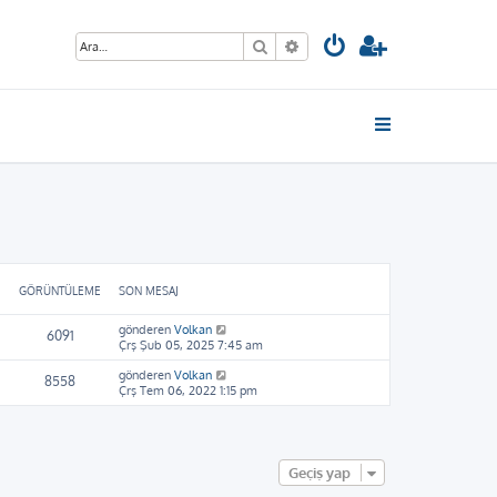
Ara
Gelişmiş arama
GÖRÜNTÜLEME
SON MESAJ
gönderen
Volkan
6091
Çrş Şub 05, 2025 7:45 am
gönderen
Volkan
8558
Çrş Tem 06, 2022 1:15 pm
Geçiş yap