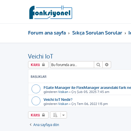
Forum ana sayfa
Sıkça Sorulan Sorular
I
Veichi IoT
Ara
Gelişmiş ar
Kilitli
BAŞLIKLAR
FGate Manager ile FlexManager arasındaki fark ne
gönderen
Volkan
»
Çrş Şub 05, 2025 7:45 am
Veichi IoT Nedir?
gönderen
Volkan
»
Çrş Tem 06, 2022 1:15 pm
Kilitli
Ana sayfaya dön