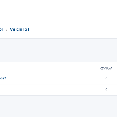
oT
Veichi IoT
ama
CEVAPLAR
dir?
0
0