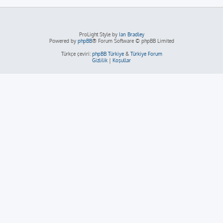
ProLight Style by
Ian Bradley
Powered by
phpBB
® Forum Software © phpBB Limited
Türkçe çeviri:
phpBB Türkiye
&
Türkiye Forum
Gizlilik
|
Koşullar