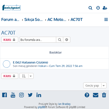
A
r
Forum ana sayfa
Sıkça Sorulan Sorular
AC Motor Sürücü
AC70T
a
AC70T
Ara
Gelişmiş arama
Kilitli
Başlıklar
E.062 Hatasının Çözümü
Son mesaj gönderen
Volkan
«
Cum Tem 29, 2022 7:56 am
Kilitli
Geçiş yap
ProLight Style by
Ian Bradley
Powered by
phpBB
® Forum Software © phpBB Limited