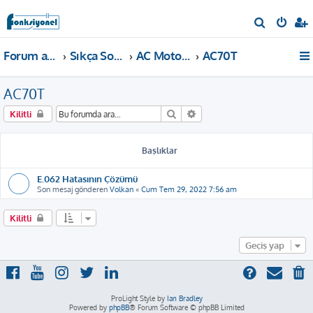
A
r
Forum ana sayfa
Sıkça Sorulan Sorular
AC Motor Sürücü
AC70T
a
AC70T
Ara
Gelişmiş arama
Kilitli
Başlıklar
E.062 Hatasının Çözümü
Son mesaj gönderen
Volkan
«
Cum Tem 29, 2022 7:56 am
Kilitli
Geçiş yap
ProLight Style by
Ian Bradley
Powered by
phpBB
® Forum Software © phpBB Limited