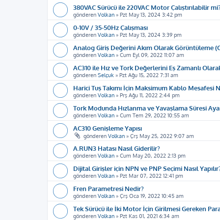
380VAC Sürücü ile 220VAC Motor Çalıştırılabilir mi
gönderen
Volkan
»
Pzt May 13, 2024 3:42 pm
0-10V / 35-50Hz Çalışması
gönderen
Volkan
»
Pzt May 13, 2024 3:39 pm
Analog Giriş Değerini Akım Olarak Görüntüleme (C
gönderen
Volkan
»
Cum Eyl 09, 2022 11:07 am
AC310 ile Hız ve Tork Değerlerini Eş Zamanlı Ola
gönderen
Selçuk
»
Pzt Ağu 15, 2022 7:31 am
Harici Tuş Takımı İçin Maksimum Kablo Mesafesi N
gönderen
Volkan
»
Prş Ağu 11, 2022 2:44 pm
Tork Modunda Hızlanma ve Yavaşlama Süresi Aya
gönderen
Volkan
»
Cum Tem 29, 2022 10:55 am
AC310 Genişleme Yapısı
gönderen
Volkan
»
Çrş May 25, 2022 9:07 am
A.RUN3 Hatası Nasıl Giderilir?
gönderen
Volkan
»
Cum May 20, 2022 2:13 pm
Dijital Girişler için NPN ve PNP Seçimi Nasıl Yapılır
gönderen
Volkan
»
Pzt Mar 07, 2022 12:41 pm
Fren Parametresi Nedir?
gönderen
Volkan
»
Çrş Oca 19, 2022 10:45 am
Tek Sürücü ile İki Motor İçin Girilmesi Gereken Pa
gönderen
Volkan
»
Pzt Kas 01, 2021 6:34 am