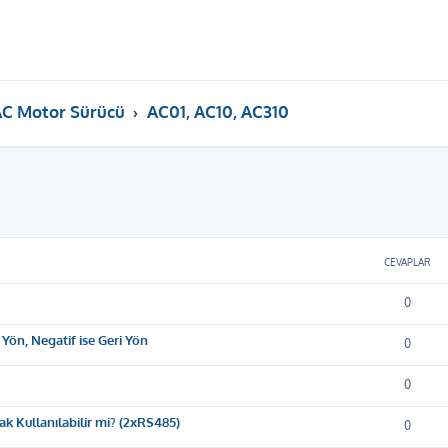
C Motor Sürücü
AC01, AC10, AC310
ama
CEVAPLAR
0
 Yön, Negatif ise Geri Yön
0
0
ak Kullanılabilir mi? (2xRS485)
0