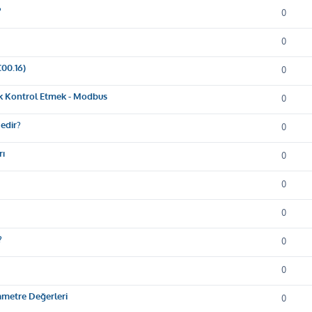
?
0
0
00.16)
0
rak Kontrol Etmek - Modbus
0
edir?
0
rı
0
0
0
?
0
0
rametre Değerleri
0