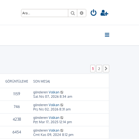
Ara
Gelişmiş arama
1
2
Sonraki
GÖRÜNTÜLEME
SON MESAJ
gönderen
Volkan
1159
Sal Nis 07, 2026 8:34 am
gönderen
Volkan
746
Prş Nis 02, 2026 8:31 am
gönderen
Volkan
4238
Pzt Mar 17, 2025 12:14 pm
gönderen
Volkan
6454
Cmt Kas 09, 2024 8:12 pm