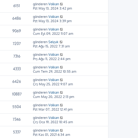
gönderen
Volkan
6151
Pzt May 13, 2024 3:42 pm
gönderen
Volkan
6486
Pzt May 13, 2024 3:39 pm
gönderen
Volkan
9069
Cum Eyl 09, 2022 11:07 am
gönderen
Selçuk
7207
Pzt Ağu 15, 2022 7:31 am
gönderen
Volkan
7316
Prş Ağu 11, 2022 2:44 pm
gönderen
Volkan
4333
Cum Tem 29, 2022 10:55 am
gönderen
Volkan
6426
Çrş May 25, 2022 9:07 am
gönderen
Volkan
10887
Cum May 20, 2022 2:13 pm
gönderen
Volkan
5504
Pzt Mar 07, 2022 12:41 pm
gönderen
Volkan
7346
Çrş Oca 19, 2022 10:45 am
gönderen
Volkan
5337
Pzt Kas 01, 2021 6:34 am