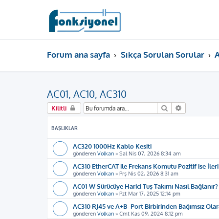
Forum ana sayfa
Sıkça Sorulan Sorular
A
AC01, AC10, AC310
Ara
Gelişmiş ar
Kilitli
BAŞLIKLAR
AC320 1000Hz Kablo Kesiti
gönderen
Volkan
»
Sal Nis 07, 2026 8:34 am
AC310 EtherCAT ile Frekans Komutu Pozitif ise İleri
gönderen
Volkan
»
Prş Nis 02, 2026 8:31 am
AC01-W Sürücüye Harici Tuş Takımı Nasıl Bağlanır?
gönderen
Volkan
»
Pzt Mar 17, 2025 12:14 pm
AC310 RJ45 ve A+B- Port Birbirinden Bağımsız Olar
gönderen
Volkan
»
Cmt Kas 09, 2024 8:12 pm