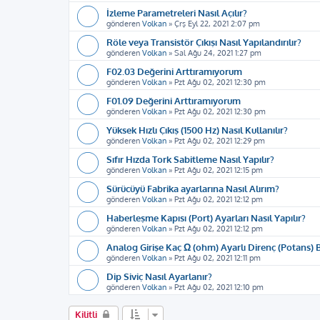
İzleme Parametreleri Nasıl Açılır?
gönderen
Volkan
»
Çrş Eyl 22, 2021 2:07 pm
Röle veya Transistör Çıkışı Nasıl Yapılandırılır?
gönderen
Volkan
»
Sal Ağu 24, 2021 1:27 pm
F02.03 Değerini Arttıramıyorum
gönderen
Volkan
»
Pzt Ağu 02, 2021 12:30 pm
F01.09 Değerini Arttıramıyorum
gönderen
Volkan
»
Pzt Ağu 02, 2021 12:30 pm
Yüksek Hızlı Çıkış (1500 Hz) Nasıl Kullanılır?
gönderen
Volkan
»
Pzt Ağu 02, 2021 12:29 pm
Sıfır Hızda Tork Sabitleme Nasıl Yapılır?
gönderen
Volkan
»
Pzt Ağu 02, 2021 12:15 pm
Sürücüyü Fabrika ayarlarına Nasıl Alırım?
gönderen
Volkan
»
Pzt Ağu 02, 2021 12:12 pm
Haberleşme Kapısı (Port) Ayarları Nasıl Yapılır?
gönderen
Volkan
»
Pzt Ağu 02, 2021 12:12 pm
Analog Girişe Kaç Ω (ohm) Ayarlı Direnç (Potans) 
gönderen
Volkan
»
Pzt Ağu 02, 2021 12:11 pm
Dip Siviç Nasıl Ayarlanır?
gönderen
Volkan
»
Pzt Ağu 02, 2021 12:10 pm
Kilitli