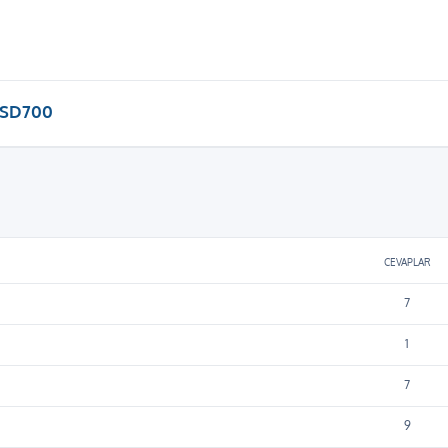
SD700
iş arama
CEVAPLAR
7
1
7
9