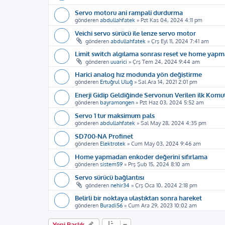
Servo motoru ani rampali durdurma
gönderen
abdullahfatek
»
Pzt Kas 04, 2024 4:11 pm
Veichi servo sürücü ile lenze servo motor
gönderen
abdullahfatek
»
Çrş Eyl 11, 2024 7:41 am
Limit switch algılama sonrası reset ve home yapm
gönderen
uuarici
»
Çrş Tem 24, 2024 9:44 am
Harici analog hız modunda yön değiştirme
gönderen
Ertuğrul Uluğ
»
Sal Ara 14, 2021 2:01 pm
Enerji Gidip Geldiğinde Servonun Verilen ilk Kom
gönderen
bayramongen
»
Pzt Haz 03, 2024 5:52 am
Servo 1 tur maksimum pals
gönderen
abdullahfatek
»
Sal May 28, 2024 4:35 pm
SD700-NA Profinet
gönderen
Elektrotek
»
Cum May 03, 2024 9:46 am
Home yapmadan enkoder değerini sıfırlama
gönderen
sistem59
»
Prş Şub 15, 2024 8:10 am
Servo sürücü bağlantısı
gönderen
nehir34
»
Çrş Oca 10, 2024 2:18 pm
Belirli bir noktaya ulaştıktan sonra hareket
gönderen
Buradi56
»
Cum Ara 29, 2023 10:02 am
Yeni Başlık