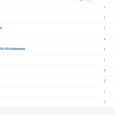
1
1
a
1
6
utla SAçmalaması
1
1
3
2
1
1