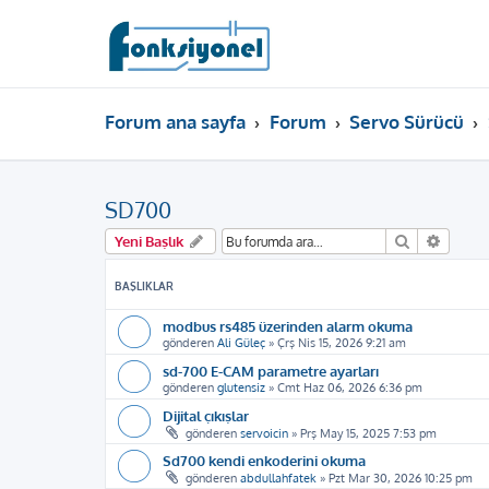
Forum ana sayfa
Forum
Servo Sürücü
SD700
Ara
Gelişm
Yeni Başlık
BAŞLIKLAR
modbus rs485 üzerinden alarm okuma
gönderen
Ali Güleç
»
Çrş Nis 15, 2026 9:21 am
sd-700 E-CAM parametre ayarları
gönderen
glutensiz
»
Cmt Haz 06, 2026 6:36 pm
Dijital çıkışlar
gönderen
servoicin
»
Prş May 15, 2025 7:53 pm
Sd700 kendi enkoderini okuma
gönderen
abdullahfatek
»
Pzt Mar 30, 2026 10:25 pm