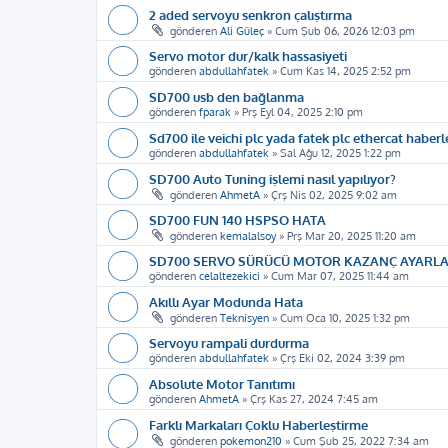
2 aded servoyu senkron çalıştırma
gönderen
Ali Güleç
»
Cum Şub 06, 2026 12:03 pm
Servo motor dur/kalk hassasiyeti
gönderen
abdullahfatek
»
Cum Kas 14, 2025 2:52 pm
SD700 usb den bağlanma
gönderen
fparak
»
Prş Eyl 04, 2025 2:10 pm
Sd700 ile veichi plc yada fatek plc ethercat haber
gönderen
abdullahfatek
»
Sal Ağu 12, 2025 1:22 pm
SD700 Auto Tuning işlemi nasıl yapılıyor?
gönderen
AhmetA
»
Çrş Nis 02, 2025 9:02 am
SD700 FUN 140 HSPSO HATA
gönderen
kemalalsoy
»
Prş Mar 20, 2025 11:20 am
SD700 SERVO SÜRÜCÜ MOTOR KAZANÇ AYARLA
gönderen
celaltezekici
»
Cum Mar 07, 2025 11:44 am
Akıllı Ayar Modunda Hata
gönderen
Teknisyen
»
Cum Oca 10, 2025 1:32 pm
Servoyu rampali durdurma
gönderen
abdullahfatek
»
Çrş Eki 02, 2024 3:39 pm
Absolute Motor Tanıtımı
gönderen
AhmetA
»
Çrş Kas 27, 2024 7:45 am
Farklı Markaları Çoklu Haberleştirme
gönderen
pokemon210
»
Cum Şub 25, 2022 7:34 am