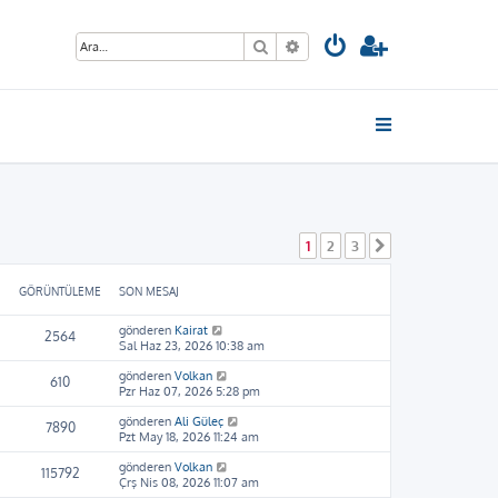
Ara
Gelişmiş arama
1
2
3
Sonraki
GÖRÜNTÜLEME
SON MESAJ
gönderen
Kairat
2564
Sal Haz 23, 2026 10:38 am
gönderen
Volkan
610
Pzr Haz 07, 2026 5:28 pm
gönderen
Ali Güleç
7890
Pzt May 18, 2026 11:24 am
gönderen
Volkan
115792
Çrş Nis 08, 2026 11:07 am