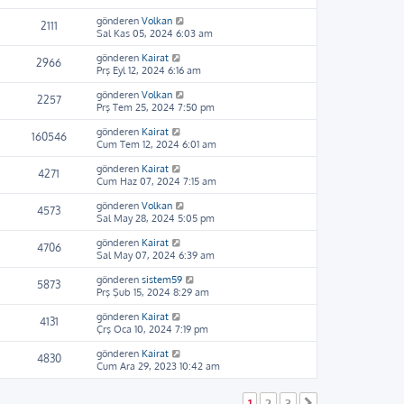
gönderen
Volkan
2111
Sal Kas 05, 2024 6:03 am
gönderen
Kairat
2966
Prş Eyl 12, 2024 6:16 am
gönderen
Volkan
2257
Prş Tem 25, 2024 7:50 pm
gönderen
Kairat
160546
Cum Tem 12, 2024 6:01 am
gönderen
Kairat
4271
Cum Haz 07, 2024 7:15 am
gönderen
Volkan
4573
Sal May 28, 2024 5:05 pm
gönderen
Kairat
4706
Sal May 07, 2024 6:39 am
gönderen
sistem59
5873
Prş Şub 15, 2024 8:29 am
gönderen
Kairat
4131
Çrş Oca 10, 2024 7:19 pm
gönderen
Kairat
4830
Cum Ara 29, 2023 10:42 am
1
2
3