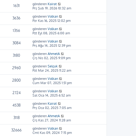
gönderen
Kairat
1631
Prş Şub 19, 2026 10:32 am
gönderen
Volkan
3636
Pzr Kas 16, 2025 12:02 pm
gönderen
Volkan
1356
Pzt Eyl 08, 2025 6:00 am
gönderen
Volkan
3084
Prş Ağu 14, 2025 12:39 pm
gönderen
AhmetA
3180
Çrş Nis 02, 2025 9:09 pm
gönderen
Selçuk
2960
Pzt Mar 24, 2025 11:22 am
gönderen
Volkan
2800
Cum Mar 07, 2025 1:51 pm
gönderen
Volkan
2724
Sal Oca 14, 2025 6:52 am
gönderen
Kairat
4538
Prş Oca 02, 2025 7:05 am
gönderen
AhmetA
3118
Çrş Kas 27, 2024 11:28 am
gönderen
Volkan
32666
Cmt Kas 09, 2024 7:15 pm