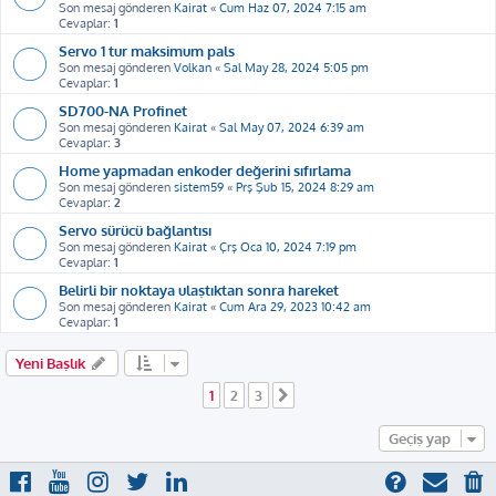
Son mesaj gönderen
Kairat
«
Cum Haz 07, 2024 7:15 am
Cevaplar:
1
Servo 1 tur maksimum pals
Son mesaj gönderen
Volkan
«
Sal May 28, 2024 5:05 pm
Cevaplar:
1
SD700-NA Profinet
Son mesaj gönderen
Kairat
«
Sal May 07, 2024 6:39 am
Cevaplar:
3
Home yapmadan enkoder değerini sıfırlama
Son mesaj gönderen
sistem59
«
Prş Şub 15, 2024 8:29 am
Cevaplar:
2
Servo sürücü bağlantısı
Son mesaj gönderen
Kairat
«
Çrş Oca 10, 2024 7:19 pm
Cevaplar:
1
Belirli bir noktaya ulaştıktan sonra hareket
Son mesaj gönderen
Kairat
«
Cum Ara 29, 2023 10:42 am
Cevaplar:
1
Yeni Başlık
1
2
3
Sonraki
Geçiş yap