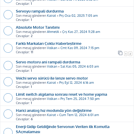
Cevaplar:
1
Servoyu rampali durdurma
Son mesaj gönderen
Kairat
«
Prş Oca 02, 2025 7:05 am
Cevaplar:
1
Absolute Motor Tanıtımı
Son mesaj gönderen
AhmetA
«
Çrş Kas 27, 2024 11:28 am
Cevaplar:
2
Farklı Markaları Çoklu Haberleştirme
Son mesaj gönderen
Volkan
«
Cmt Kas 09, 2024 7:15 pm
Cevaplar:
11
1
2
Servo motoru ani rampali durdurma
Son mesaj gönderen
Volkan
«
Sal Kas 05, 2024 6:03 am
Cevaplar:
1
Veichi servo sürücü ile lenze servo motor
Son mesaj gönderen
Kairat
«
Prş Eyl 12, 2024 6:16 am
Cevaplar:
1
Limit switch algılama sonrası reset ve home yapma
Son mesaj gönderen
Volkan
«
Prş Tem 25, 2024 7:50 pm
Cevaplar:
1
Harici analog hız modunda yön değiştirme
Son mesaj gönderen
Kairat
«
Cum Tem 12, 2024 6:01 am
Cevaplar:
6
Enerji Gidip Geldiğinde Servonun Verilen ilk Komutla
SAçmalaması