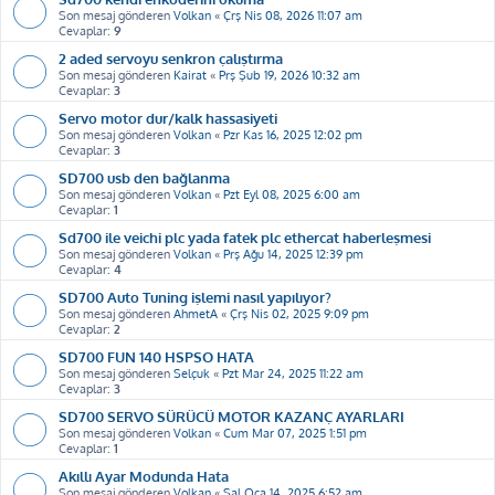
Son mesaj gönderen
Volkan
«
Çrş Nis 08, 2026 11:07 am
Cevaplar:
9
2 aded servoyu senkron çalıştırma
Son mesaj gönderen
Kairat
«
Prş Şub 19, 2026 10:32 am
Cevaplar:
3
Servo motor dur/kalk hassasiyeti
Son mesaj gönderen
Volkan
«
Pzr Kas 16, 2025 12:02 pm
Cevaplar:
3
SD700 usb den bağlanma
Son mesaj gönderen
Volkan
«
Pzt Eyl 08, 2025 6:00 am
Cevaplar:
1
Sd700 ile veichi plc yada fatek plc ethercat haberleşmesi
Son mesaj gönderen
Volkan
«
Prş Ağu 14, 2025 12:39 pm
Cevaplar:
4
SD700 Auto Tuning işlemi nasıl yapılıyor?
Son mesaj gönderen
AhmetA
«
Çrş Nis 02, 2025 9:09 pm
Cevaplar:
2
SD700 FUN 140 HSPSO HATA
Son mesaj gönderen
Selçuk
«
Pzt Mar 24, 2025 11:22 am
Cevaplar:
3
SD700 SERVO SÜRÜCÜ MOTOR KAZANÇ AYARLARI
Son mesaj gönderen
Volkan
«
Cum Mar 07, 2025 1:51 pm
Cevaplar:
1
Akıllı Ayar Modunda Hata
Son mesaj gönderen
Volkan
«
Sal Oca 14, 2025 6:52 am