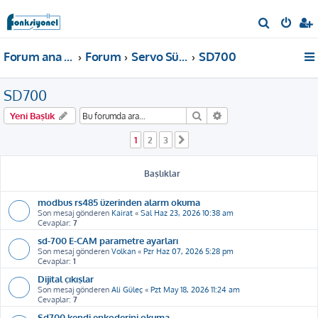
A
r
Forum ana sayfa
Forum
Servo Sürücü
SD700
a
SD700
Ara
Gelişmiş arama
Yeni Başlık
1
2
3
Sonraki
Başlıklar
modbus rs485 üzerinden alarm okuma
Son mesaj gönderen
Kairat
«
Sal Haz 23, 2026 10:38 am
Cevaplar:
7
sd-700 E-CAM parametre ayarları
Son mesaj gönderen
Volkan
«
Pzr Haz 07, 2026 5:28 pm
Cevaplar:
1
Dijital çıkışlar
Son mesaj gönderen
Ali Güleç
«
Pzt May 18, 2026 11:24 am
Cevaplar:
7
Sd700 kendi enkoderini okuma