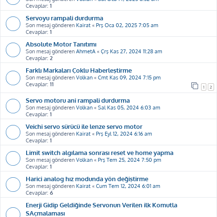
Cevaplar:
1
Servoyu rampali durdurma
Son mesaj gönderen
Kairat
«
Prş Oca 02, 2025 7:05 am
Cevaplar:
1
Absolute Motor Tanıtımı
Son mesaj gönderen
AhmetA
«
Çrş Kas 27, 2024 11:28 am
Cevaplar:
2
Farklı Markaları Çoklu Haberleştirme
Son mesaj gönderen
Volkan
«
Cmt Kas 09, 2024 7:15 pm
Cevaplar:
11
1
2
Servo motoru ani rampali durdurma
Son mesaj gönderen
Volkan
«
Sal Kas 05, 2024 6:03 am
Cevaplar:
1
Veichi servo sürücü ile lenze servo motor
Son mesaj gönderen
Kairat
«
Prş Eyl 12, 2024 6:16 am
Cevaplar:
1
Limit switch algılama sonrası reset ve home yapma
Son mesaj gönderen
Volkan
«
Prş Tem 25, 2024 7:50 pm
Cevaplar:
1
Harici analog hız modunda yön değiştirme
Son mesaj gönderen
Kairat
«
Cum Tem 12, 2024 6:01 am
Cevaplar:
6
Enerji Gidip Geldiğinde Servonun Verilen ilk Komutla
SAçmalaması