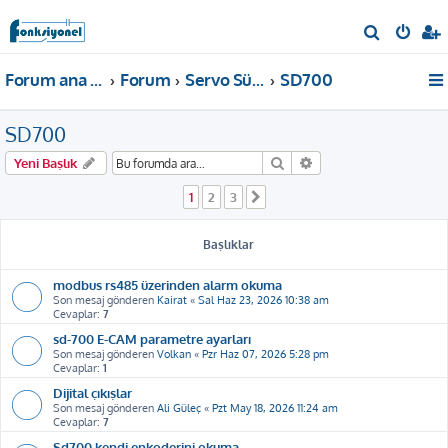
A
r
Forum ana sayfa
Forum
Servo Sürücü
SD700
a
SD700
Ara
Gelişmiş arama
Yeni Başlık
1
2
3
Sonraki
Başlıklar
modbus rs485 üzerinden alarm okuma
Son mesaj gönderen
Kairat
«
Sal Haz 23, 2026 10:38 am
Cevaplar:
7
sd-700 E-CAM parametre ayarları
Son mesaj gönderen
Volkan
«
Pzr Haz 07, 2026 5:28 pm
Cevaplar:
1
Dijital çıkışlar
Son mesaj gönderen
Ali Güleç
«
Pzt May 18, 2026 11:24 am
Cevaplar:
7
Sd700 kendi enkoderini okuma