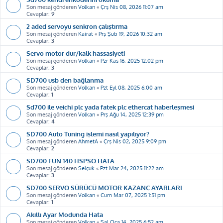
Son mesaj gönderen
Volkan
«
Çrş Nis 08, 2026 11:07 am
Cevaplar:
9
2 aded servoyu senkron çalıştırma
Son mesaj gönderen
Kairat
«
Prş Şub 19, 2026 10:32 am
Cevaplar:
3
Servo motor dur/kalk hassasiyeti
Son mesaj gönderen
Volkan
«
Pzr Kas 16, 2025 12:02 pm
Cevaplar:
3
SD700 usb den bağlanma
Son mesaj gönderen
Volkan
«
Pzt Eyl 08, 2025 6:00 am
Cevaplar:
1
Sd700 ile veichi plc yada fatek plc ethercat haberleşmesi
Son mesaj gönderen
Volkan
«
Prş Ağu 14, 2025 12:39 pm
Cevaplar:
4
SD700 Auto Tuning işlemi nasıl yapılıyor?
Son mesaj gönderen
AhmetA
«
Çrş Nis 02, 2025 9:09 pm
Cevaplar:
2
SD700 FUN 140 HSPSO HATA
Son mesaj gönderen
Selçuk
«
Pzt Mar 24, 2025 11:22 am
Cevaplar:
3
SD700 SERVO SÜRÜCÜ MOTOR KAZANÇ AYARLARI
Son mesaj gönderen
Volkan
«
Cum Mar 07, 2025 1:51 pm
Cevaplar:
1
Akıllı Ayar Modunda Hata
Son mesaj gönderen
Volkan
«
Sal Oca 14, 2025 6:52 am