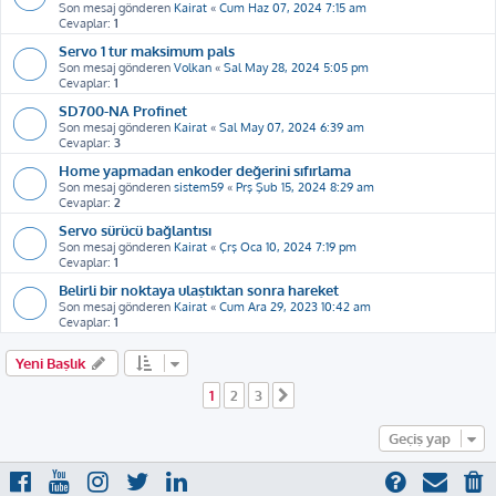
Son mesaj gönderen
Kairat
«
Cum Haz 07, 2024 7:15 am
Cevaplar:
1
Servo 1 tur maksimum pals
Son mesaj gönderen
Volkan
«
Sal May 28, 2024 5:05 pm
Cevaplar:
1
SD700-NA Profinet
Son mesaj gönderen
Kairat
«
Sal May 07, 2024 6:39 am
Cevaplar:
3
Home yapmadan enkoder değerini sıfırlama
Son mesaj gönderen
sistem59
«
Prş Şub 15, 2024 8:29 am
Cevaplar:
2
Servo sürücü bağlantısı
Son mesaj gönderen
Kairat
«
Çrş Oca 10, 2024 7:19 pm
Cevaplar:
1
Belirli bir noktaya ulaştıktan sonra hareket
Son mesaj gönderen
Kairat
«
Cum Ara 29, 2023 10:42 am
Cevaplar:
1
Yeni Başlık
1
2
3
Sonraki
Geçiş yap