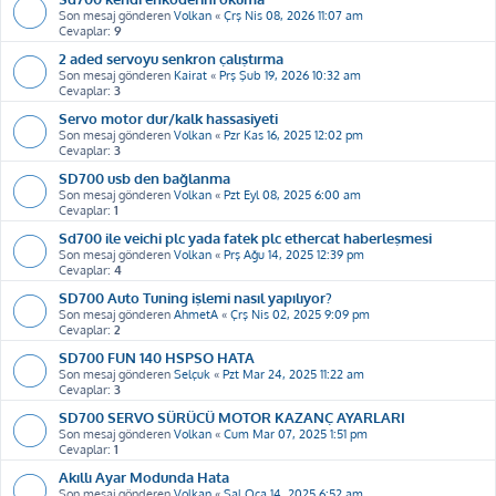
Son mesaj gönderen
Volkan
«
Çrş Nis 08, 2026 11:07 am
Cevaplar:
9
2 aded servoyu senkron çalıştırma
Son mesaj gönderen
Kairat
«
Prş Şub 19, 2026 10:32 am
Cevaplar:
3
Servo motor dur/kalk hassasiyeti
Son mesaj gönderen
Volkan
«
Pzr Kas 16, 2025 12:02 pm
Cevaplar:
3
SD700 usb den bağlanma
Son mesaj gönderen
Volkan
«
Pzt Eyl 08, 2025 6:00 am
Cevaplar:
1
Sd700 ile veichi plc yada fatek plc ethercat haberleşmesi
Son mesaj gönderen
Volkan
«
Prş Ağu 14, 2025 12:39 pm
Cevaplar:
4
SD700 Auto Tuning işlemi nasıl yapılıyor?
Son mesaj gönderen
AhmetA
«
Çrş Nis 02, 2025 9:09 pm
Cevaplar:
2
SD700 FUN 140 HSPSO HATA
Son mesaj gönderen
Selçuk
«
Pzt Mar 24, 2025 11:22 am
Cevaplar:
3
SD700 SERVO SÜRÜCÜ MOTOR KAZANÇ AYARLARI
Son mesaj gönderen
Volkan
«
Cum Mar 07, 2025 1:51 pm
Cevaplar:
1
Akıllı Ayar Modunda Hata
Son mesaj gönderen
Volkan
«
Sal Oca 14, 2025 6:52 am