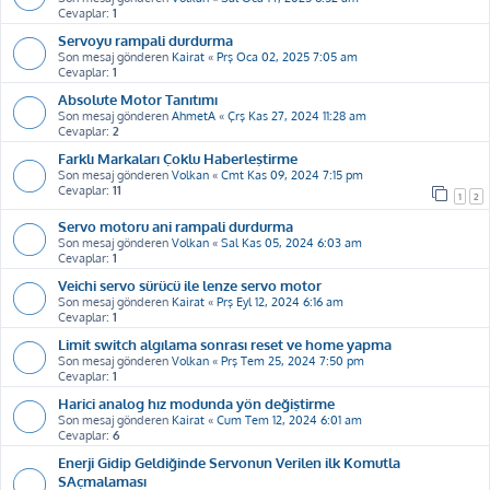
Cevaplar:
1
Servoyu rampali durdurma
Son mesaj gönderen
Kairat
«
Prş Oca 02, 2025 7:05 am
Cevaplar:
1
Absolute Motor Tanıtımı
Son mesaj gönderen
AhmetA
«
Çrş Kas 27, 2024 11:28 am
Cevaplar:
2
Farklı Markaları Çoklu Haberleştirme
Son mesaj gönderen
Volkan
«
Cmt Kas 09, 2024 7:15 pm
Cevaplar:
11
1
2
Servo motoru ani rampali durdurma
Son mesaj gönderen
Volkan
«
Sal Kas 05, 2024 6:03 am
Cevaplar:
1
Veichi servo sürücü ile lenze servo motor
Son mesaj gönderen
Kairat
«
Prş Eyl 12, 2024 6:16 am
Cevaplar:
1
Limit switch algılama sonrası reset ve home yapma
Son mesaj gönderen
Volkan
«
Prş Tem 25, 2024 7:50 pm
Cevaplar:
1
Harici analog hız modunda yön değiştirme
Son mesaj gönderen
Kairat
«
Cum Tem 12, 2024 6:01 am
Cevaplar:
6
Enerji Gidip Geldiğinde Servonun Verilen ilk Komutla
SAçmalaması