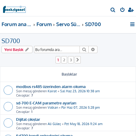
A
r
Forum ana sayfa
Forum
Servo Sürücü
SD700
a
SD700
Ara
Gelişmiş arama
Yeni Başlık
1
2
3
Sonraki
Başlıklar
modbus rs485 üzerinden alarm okuma
Son mesaj gönderen
Kairat
«
Sal Haz 23, 2026 10:38 am
Cevaplar:
7
sd-700 E-CAM parametre ayarları
Son mesaj gönderen
Volkan
«
Pzr Haz 07, 2026 5:28 pm
Cevaplar:
1
Dijital çıkışlar
Son mesaj gönderen
Ali Güleç
«
Pzt May 18, 2026 11:24 am
Cevaplar:
7
Sd700 kendi enkoderini okuma