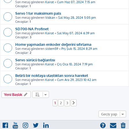
Son mesaj gönderen
Kairat
«
Cum Haz 07, 2024 7:15 am
Cevaplar:
1
Servo 1 tur maksimum pals
Son mesaj gönderen
Volkan
«
Sal May 28, 2024 5:05 pm
Cevaplar:
1
SD700-NA Profinet
Son mesaj gönderen
Kairat
«
Sal May 07, 2024 6:39 am
Cevaplar:
3
Home yapmadan enkoder değerini sıfırlama
Son mesaj gönderen
sistem59
«
Prş Şub 15, 2024 8:29 am
Cevaplar:
2
Servo sürücü bağlantısı
Son mesaj gönderen
Kairat
«
Çrş Oca 10, 2024 7:19 pm
Cevaplar:
1
Belirli bir noktaya ulaştıktan sonra hareket
Son mesaj gönderen
Kairat
«
Cum Ara 29, 2023 10:42 am
Cevaplar:
1
Yeni Başlık
1
2
3
Sonraki
Geçiş yap