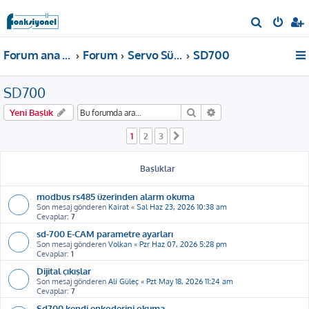
A
r
Forum ana sayfa
Forum
Servo Sürücü
SD700
a
SD700
Ara
Gelişmiş arama
Yeni Başlık
1
2
3
Sonraki
Başlıklar
modbus rs485 üzerinden alarm okuma
Son mesaj gönderen
Kairat
«
Sal Haz 23, 2026 10:38 am
Cevaplar:
7
sd-700 E-CAM parametre ayarları
Son mesaj gönderen
Volkan
«
Pzr Haz 07, 2026 5:28 pm
Cevaplar:
1
Dijital çıkışlar
Son mesaj gönderen
Ali Güleç
«
Pzt May 18, 2026 11:24 am
Cevaplar:
7
Sd700 kendi enkoderini okuma