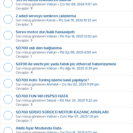
Son mesaj gönderen
Volkan
«
Çrş Nis 08, 2026 11:07 am
Cevaplar:
9
2 aded servoyu senkron çalıştırma
Son mesaj gönderen
Kairat
«
Prş Şub 19, 2026 10:32 am
Cevaplar:
3
Servo motor dur/kalk hassasiyeti
Son mesaj gönderen
Volkan
«
Pzr Kas 16, 2025 12:02 pm
Cevaplar:
3
SD700 usb den bağlanma
Son mesaj gönderen
Volkan
«
Pzt Eyl 08, 2025 6:00 am
Cevaplar:
1
Sd700 ile veichi plc yada fatek plc ethercat haberleşmesi
Son mesaj gönderen
Volkan
«
Prş Ağu 14, 2025 12:39 pm
Cevaplar:
4
SD700 Auto Tuning işlemi nasıl yapılıyor?
Son mesaj gönderen
AhmetA
«
Çrş Nis 02, 2025 9:09 pm
Cevaplar:
2
SD700 FUN 140 HSPSO HATA
Son mesaj gönderen
Selçuk
«
Pzt Mar 24, 2025 11:22 am
Cevaplar:
3
SD700 SERVO SÜRÜCÜ MOTOR KAZANÇ AYARLARI
Son mesaj gönderen
Volkan
«
Cum Mar 07, 2025 1:51 pm
Cevaplar:
1
Akıllı Ayar Modunda Hata
Son mesaj gönderen
Volkan
«
Sal Oca 14, 2025 6:52 am