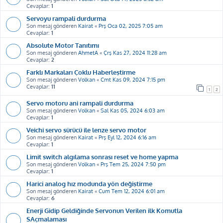
Cevaplar:
1
Servoyu rampali durdurma
Son mesaj gönderen
Kairat
«
Prş Oca 02, 2025 7:05 am
Cevaplar:
1
Absolute Motor Tanıtımı
Son mesaj gönderen
AhmetA
«
Çrş Kas 27, 2024 11:28 am
Cevaplar:
2
Farklı Markaları Çoklu Haberleştirme
Son mesaj gönderen
Volkan
«
Cmt Kas 09, 2024 7:15 pm
Cevaplar:
11
1
2
Servo motoru ani rampali durdurma
Son mesaj gönderen
Volkan
«
Sal Kas 05, 2024 6:03 am
Cevaplar:
1
Veichi servo sürücü ile lenze servo motor
Son mesaj gönderen
Kairat
«
Prş Eyl 12, 2024 6:16 am
Cevaplar:
1
Limit switch algılama sonrası reset ve home yapma
Son mesaj gönderen
Volkan
«
Prş Tem 25, 2024 7:50 pm
Cevaplar:
1
Harici analog hız modunda yön değiştirme
Son mesaj gönderen
Kairat
«
Cum Tem 12, 2024 6:01 am
Cevaplar:
6
Enerji Gidip Geldiğinde Servonun Verilen ilk Komutla
SAçmalaması