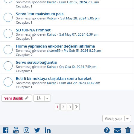
Son mesaj gönderen
Kairat
«
Cum Haz 07, 2024 7:15 am
Cevaplar:
1
Servo 1 tur maksimum pals
Son mesaj gönderen
Volkan
«
Sal May 28, 2024 5:05 pm
Cevaplar:
1
SD700-NA Profinet
Son mesaj gönderen
Kairat
«
Sal May 07, 2024 6:39 am
Cevaplar:
3
Home yapmadan enkoder değerini sıfırlama
Son mesaj gönderen
sistem59
«
Prş Şub 15, 2024 8:29 am
Cevaplar:
2
Servo sürücü bağlantısı
Son mesaj gönderen
Kairat
«
Çrş Oca 10, 2024 7:19 pm
Cevaplar:
1
Belirli bir noktaya ulaştıktan sonra hareket
Son mesaj gönderen
Kairat
«
Cum Ara 29, 2023 10:42 am
Cevaplar:
1
Yeni Başlık
1
2
3
Sonraki
Geçiş yap