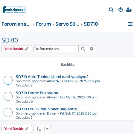
A
r
Forum ana sayfa
Forum
Servo Sürücü
SD710
a
SD710
Ara
Gelişmiş arama
Yeni Başlık
Başlıklar
SD710 Auto Tuning işlemi nasıl yapılıyor?
Son mesaj gönderen
AhmetA
«
Çrş Nis 02, 2025 9:09 pm
Cevaplar:
2
SD710 Home Pozisyonu
Son mesaj gönderen
Ahmet
«
Çrş Mar 19, 2025 1:39 pm
Cevaplar:
6
SD710 CN1 15 Pinli Soket Bağlantısı
Son mesaj gönderen
Dinçer
«
Pzt Şub 17, 2025 2:20 pm
Cevaplar:
2
Yeni Başlık