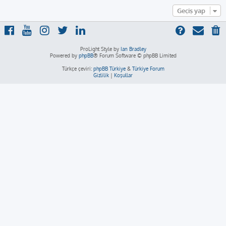
Geçiş yap
ProLight Style by
Ian Bradley
Powered by
phpBB
® Forum Software © phpBB Limited
Türkçe çeviri:
phpBB Türkiye
&
Türkiye Forum
Gizlilik
|
Koşullar