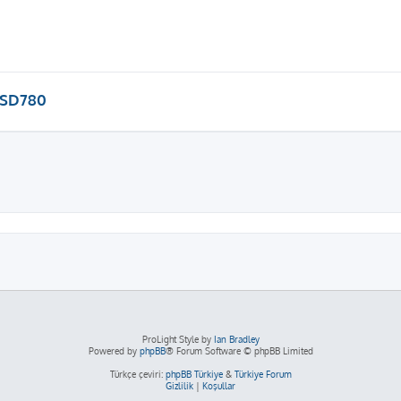
SD780
iş arama
ProLight Style by
Ian Bradley
Powered by
phpBB
® Forum Software © phpBB Limited
Türkçe çeviri:
phpBB Türkiye
&
Türkiye Forum
Gizlilik
|
Koşullar