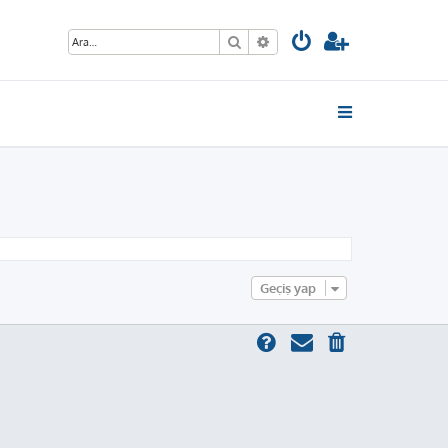
Ara
Gelişmiş arama
Geçiş yap