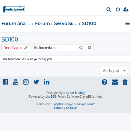
A
r
Forum ana sayfa
Forum
Servo Sürücü
SD100
a
SD100
Ara
Gelişmiş arama
Yeni Başlık
Bu forumda başlık veya mesaj yok.
Geçiş yap
ProLight Style by
Ian Bradley
Powered by
phpBB
® Forum Software © phpBB Limited
Türkçe çeviri:
phpBB Türkiye
&
Türkiye Forum
Gizlilik
|
Koşullar