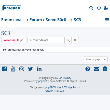
A
r
Forum ana sayfa
Forum
Servo Sürücü
SC3
a
SC3
Ara
Gelişmiş arama
Yeni Başlık
Bu forumda başlık veya mesaj yok.
Geçiş yap
ProLight Style by
Ian Bradley
Powered by
phpBB
® Forum Software © phpBB Limited
Türkçe çeviri:
phpBB Türkiye
&
Türkiye Forum
Gizlilik
|
Koşullar