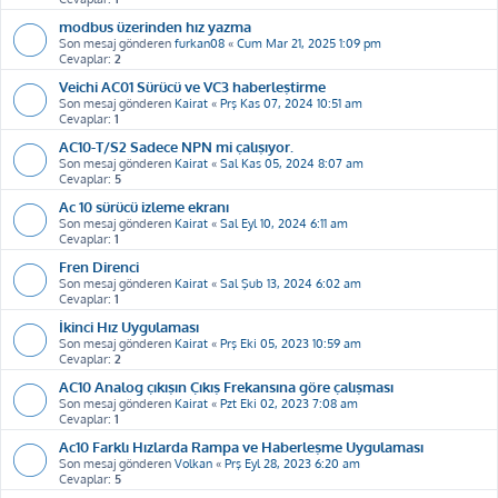
modbus üzerinden hız yazma
Son mesaj gönderen
furkan08
«
Cum Mar 21, 2025 1:09 pm
Cevaplar:
2
Veichi AC01 Sürücü ve VC3 haberleştirme
Son mesaj gönderen
Kairat
«
Prş Kas 07, 2024 10:51 am
Cevaplar:
1
AC10-T/S2 Sadece NPN mi çalışıyor.
Son mesaj gönderen
Kairat
«
Sal Kas 05, 2024 8:07 am
Cevaplar:
5
Ac 10 sürücü izleme ekranı
Son mesaj gönderen
Kairat
«
Sal Eyl 10, 2024 6:11 am
Cevaplar:
1
Fren Direnci
Son mesaj gönderen
Kairat
«
Sal Şub 13, 2024 6:02 am
Cevaplar:
1
İkinci Hız Uygulaması
Son mesaj gönderen
Kairat
«
Prş Eki 05, 2023 10:59 am
Cevaplar:
2
AC10 Analog çıkışın Çıkış Frekansına göre çalışması
Son mesaj gönderen
Kairat
«
Pzt Eki 02, 2023 7:08 am
Cevaplar:
1
Ac10 Farklı Hızlarda Rampa ve Haberleşme Uygulaması
Son mesaj gönderen
Volkan
«
Prş Eyl 28, 2023 6:20 am
Cevaplar:
5