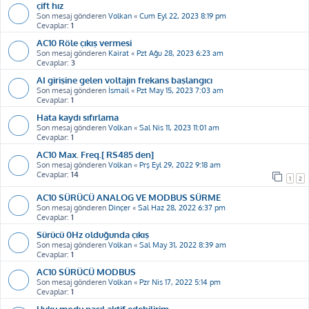
çift hız
Son mesaj gönderen
Volkan
«
Cum Eyl 22, 2023 8:19 pm
Cevaplar:
1
AC10 Röle çıkış vermesi
Son mesaj gönderen
Kairat
«
Pzt Ağu 28, 2023 6:23 am
Cevaplar:
3
AI girişine gelen voltajın frekans başlangıcı
Son mesaj gönderen
İsmail
«
Pzt May 15, 2023 7:03 am
Cevaplar:
1
Hata kaydı sıfırlama
Son mesaj gönderen
Volkan
«
Sal Nis 11, 2023 11:01 am
Cevaplar:
1
AC10 Max. Freq.[ RS485 den]
Son mesaj gönderen
Volkan
«
Prş Eyl 29, 2022 9:18 am
Cevaplar:
14
1
2
AC10 SÜRÜCÜ ANALOG VE MODBUS SÜRME
Son mesaj gönderen
Dinçer
«
Sal Haz 28, 2022 6:37 pm
Cevaplar:
1
Sürücü 0Hz olduğunda çıkış
Son mesaj gönderen
Volkan
«
Sal May 31, 2022 8:39 am
Cevaplar:
1
AC10 SÜRÜCÜ MODBUS
Son mesaj gönderen
Volkan
«
Pzr Nis 17, 2022 5:14 pm
Cevaplar:
1
Uyku modu nasıl aktif edebilirim.