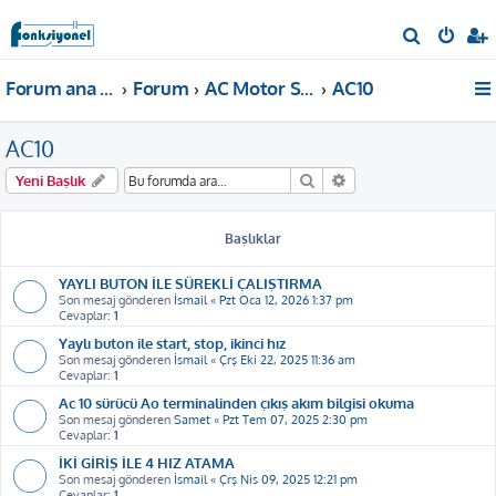
A
r
Forum ana sayfa
Forum
AC Motor Sürücü
AC10
a
AC10
Ara
Gelişmiş arama
Yeni Başlık
Başlıklar
YAYLI BUTON İLE SÜREKLİ ÇALIŞTIRMA
Son mesaj gönderen
İsmail
«
Pzt Oca 12, 2026 1:37 pm
Cevaplar:
1
Yaylı buton ile start, stop, ikinci hız
Son mesaj gönderen
İsmail
«
Çrş Eki 22, 2025 11:36 am
Cevaplar:
1
Ac 10 sürücü Ao terminalinden çıkış akım bilgisi okuma
Son mesaj gönderen
Samet
«
Pzt Tem 07, 2025 2:30 pm
Cevaplar:
1
İKİ GİRİŞ İLE 4 HIZ ATAMA
Son mesaj gönderen
İsmail
«
Çrş Nis 09, 2025 12:21 pm
Cevaplar:
1