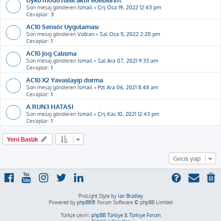
Son mesaj gönderen
İsmail
«
Çrş Oca 19, 2022 12:43 pm
Cevaplar:
3
AC10 Sensör Uygulaması
Son mesaj gönderen
Volkan
«
Sal Oca 11, 2022 2:20 pm
Cevaplar:
1
AC10 Jog Çalışma
Son mesaj gönderen
İsmail
«
Sal Ara 07, 2021 9:33 am
Cevaplar:
1
AC10 X2 Yavaşlayıp durma
Son mesaj gönderen
İsmail
«
Pzt Ara 06, 2021 8:48 am
Cevaplar:
1
A.RUN3 HATASI
Son mesaj gönderen
İsmail
«
Çrş Kas 10, 2021 12:43 pm
Cevaplar:
1
Yeni Başlık
Geçiş yap
ProLight Style by
Ian Bradley
Powered by
phpBB
® Forum Software © phpBB Limited
Türkçe çeviri:
phpBB Türkiye
&
Türkiye Forum