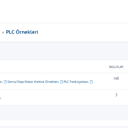
PLC Örnekleri
BAŞLIKLAR
148
ar
,
Servo/Step Motor Kontrol Örnekleri
,
PLC Fonksiyonları
,
3
r
ama