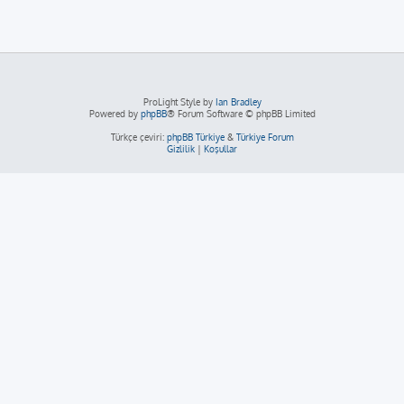
ProLight Style by
Ian Bradley
Powered by
phpBB
® Forum Software © phpBB Limited
Türkçe çeviri:
phpBB Türkiye
&
Türkiye Forum
Gizlilik
|
Koşullar