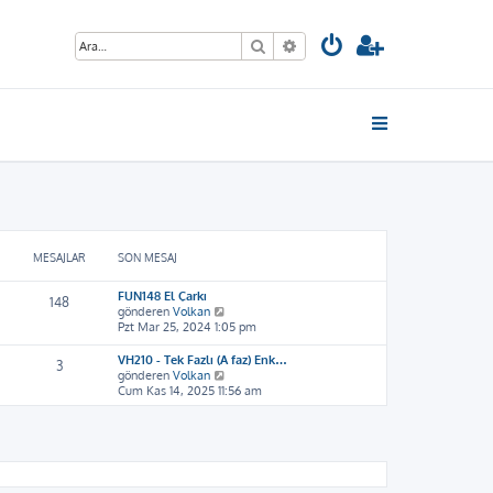
Ara
Gelişmiş arama
MESAJLAR
SON MESAJ
FUN148 El Çarkı
148
S
gönderen
Volkan
o
Pzt Mar 25, 2024 1:05 pm
n
m
VH210 - Tek Fazlı (A faz) Enk…
3
e
S
gönderen
Volkan
s
o
Cum Kas 14, 2025 11:56 am
a
n
j
m
ı
e
g
s
ö
a
r
j