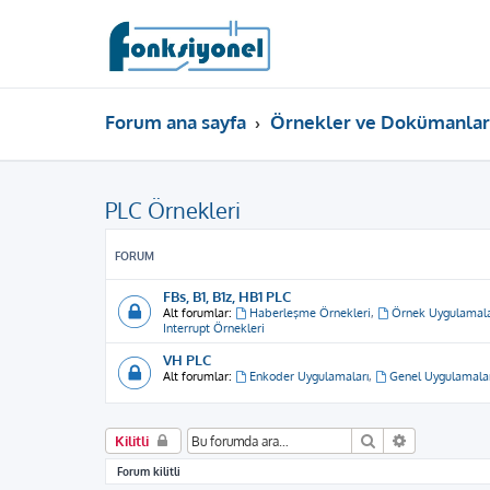
Forum ana sayfa
Örnekler ve Dokümanlar
PLC Örnekleri
FORUM
FBs, B1, B1z, HB1 PLC
Alt forumlar:
Haberleşme Örnekleri
,
Örnek Uygulamal
Interrupt Örnekleri
VH PLC
Alt forumlar:
Enkoder Uygulamaları
,
Genel Uygulamala
Ara
Gelişmiş ar
Kilitli
Forum kilitli