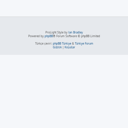
ProLight Style by
Ian Bradley
Powered by
phpBB
® Forum Software © phpBB Limited
Türkçe çeviri:
phpBB Türkiye
&
Türkiye Forum
Gizlilik
|
Koşullar