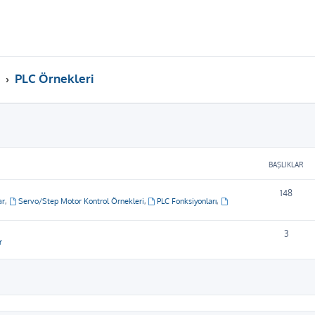
PLC Örnekleri
BAŞLIKLAR
148
ar
,
Servo/Step Motor Kontrol Örnekleri
,
PLC Fonksiyonları
,
3
r
ama