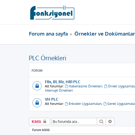
Forum ana sayfa
Örnekler ve Dokümanlar
PLC Örnekleri
FORUM
FBs, B1, B1z, HB1 PLC
Alt forumlar:
Haberleşme Örnekleri
,
Örnek Uygulamal
Interrupt Örnekleri
VH PLC
Alt forumlar:
Enkoder Uygulamaları
,
Genel Uygulamala
Ara
Gelişmiş ar
Kilitli
Forum kilitli