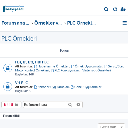
A
r
Forum ana sayfa
Örnekler ve Dokümanlar
PLC Örnekleri
a
PLC Örnekleri
Forum
FBs, B1, B1z, HB1 PLC
Alt forumlar:
Haberleşme Örnekleri
,
Örnek Uygulamalar
,
Servo/Step
Motor Kontrol Örnekleri
,
PLC Fonksiyonları
,
Interrupt Örnekleri
Başlıklar:
148
VH PLC
Alt forumlar:
Enkoder Uygulamaları
,
Genel Uygulamalar
Başlıklar:
3
Ara
Gelişmiş arama
Kilitli
Forum kilitli
Geçiş yap