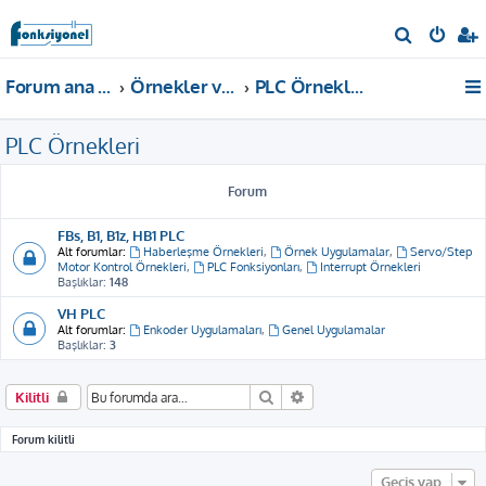
A
r
Forum ana sayfa
Örnekler ve Dokümanlar
PLC Örnekleri
a
PLC Örnekleri
Forum
FBs, B1, B1z, HB1 PLC
Alt forumlar:
Haberleşme Örnekleri
,
Örnek Uygulamalar
,
Servo/Step
Motor Kontrol Örnekleri
,
PLC Fonksiyonları
,
Interrupt Örnekleri
Başlıklar:
148
VH PLC
Alt forumlar:
Enkoder Uygulamaları
,
Genel Uygulamalar
Başlıklar:
3
Ara
Gelişmiş arama
Kilitli
Forum kilitli
Geçiş yap