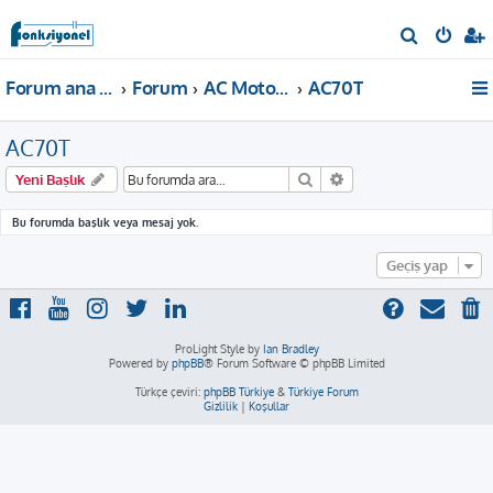
A
r
Forum ana sayfa
Forum
AC Motor Sürücü
AC70T
a
AC70T
Ara
Gelişmiş arama
Yeni Başlık
Bu forumda başlık veya mesaj yok.
Geçiş yap
ProLight Style by
Ian Bradley
Powered by
phpBB
® Forum Software © phpBB Limited
Türkçe çeviri:
phpBB Türkiye
&
Türkiye Forum
Gizlilik
|
Koşullar