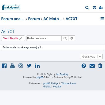
A
r
Forum ana sayfa
Forum
AC Motor Sürücü
AC70T
a
AC70T
Ara
Gelişmiş arama
Yeni Başlık
Bu forumda başlık veya mesaj yok.
Geçiş yap
ProLight Style by
Ian Bradley
Powered by
phpBB
® Forum Software © phpBB Limited
Türkçe çeviri:
phpBB Türkiye
&
Türkiye Forum
Gizlilik
|
Koşullar