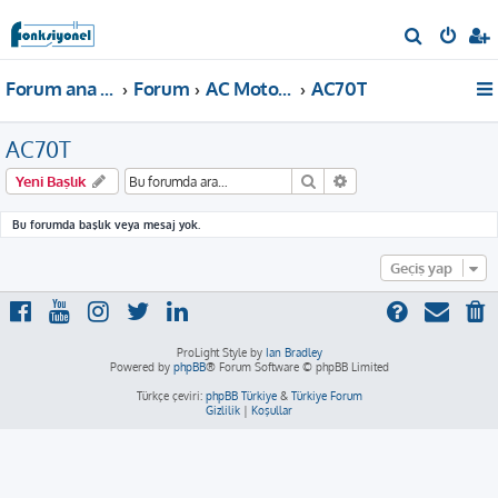
A
r
Forum ana sayfa
Forum
AC Motor Sürücü
AC70T
a
AC70T
Ara
Gelişmiş arama
Yeni Başlık
Bu forumda başlık veya mesaj yok.
Geçiş yap
ProLight Style by
Ian Bradley
Powered by
phpBB
® Forum Software © phpBB Limited
Türkçe çeviri:
phpBB Türkiye
&
Türkiye Forum
Gizlilik
|
Koşullar