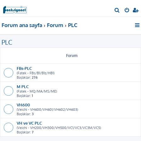
A
r
Forum ana sayfa
Forum
PLC
a
PLC
Forum
FBs-PLC
(Fatek - FBs/B1/B1z/HB1)
Başlıklar:
276
M PLC
(Fatek - MQ/MA/MS/ME)
Başlıklar:
1
VH600
(Veichi - VH600/VH601/VH602/VH603)
Başlıklar:
3
VH ve VC PLC
(Veichi - VH200/VH300/VH500/VC1/VC3/VC3M/VC5)
Başlıklar:
7