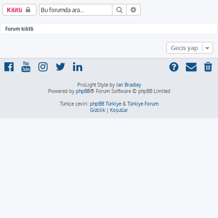
Ara
Gelişmiş arama
Kilitli
Forum kilitli
Geçiş yap
ProLight Style by
Ian Bradley
Powered by
phpBB
® Forum Software © phpBB Limited
Türkçe çeviri:
phpBB Türkiye
&
Türkiye Forum
Gizlilik
|
Koşullar