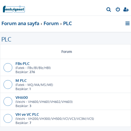
A
r
Forum ana sayfa
Forum
PLC
a
PLC
Forum
FBs-PLC
(Fatek - FBs/B1/B1z/HB1)
Başlıklar:
276
M PLC
(Fatek - MQ/MA/MS/ME)
Başlıklar:
1
VH600
(Veichi - VH600/VH601/VH602/VH603)
Başlıklar:
3
VH ve VC PLC
(Veichi - VH200/VH300/VH500/VC1/VC3/VC3M/VC5)
Başlıklar:
7