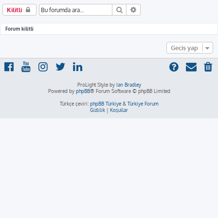
Ara
Gelişmiş arama
Kilitli
Forum kilitli
Geçiş yap
ProLight Style by
Ian Bradley
Powered by
phpBB
® Forum Software © phpBB Limited
Türkçe çeviri:
phpBB Türkiye
&
Türkiye Forum
Gizlilik
|
Koşullar