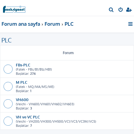
A
r
Forum ana sayfa
Forum
PLC
a
PLC
Forum
FBs-PLC
(Fatek - FBs/B1/B1z/HB1)
Başlıklar:
276
M PLC
(Fatek - MQ/MA/MS/ME)
Başlıklar:
1
VH600
(Veichi - VH600/VH601/VH602/VH603)
Başlıklar:
3
VH ve VC PLC
(Veichi - VH200/VH300/VH500/VC1/VC3/VC3M/VC5)
Başlıklar:
7