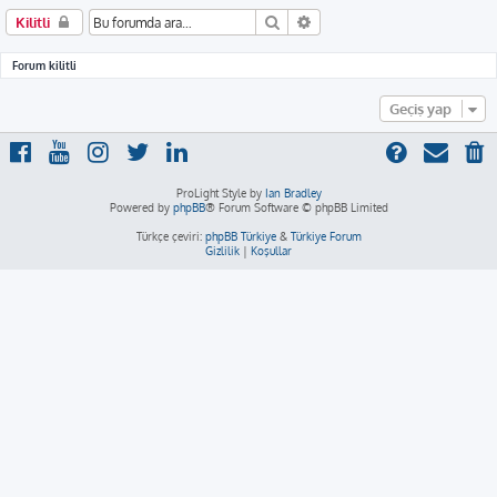
Ara
Gelişmiş arama
Kilitli
Forum kilitli
Geçiş yap
ProLight Style by
Ian Bradley
Powered by
phpBB
® Forum Software © phpBB Limited
Türkçe çeviri:
phpBB Türkiye
&
Türkiye Forum
Gizlilik
|
Koşullar