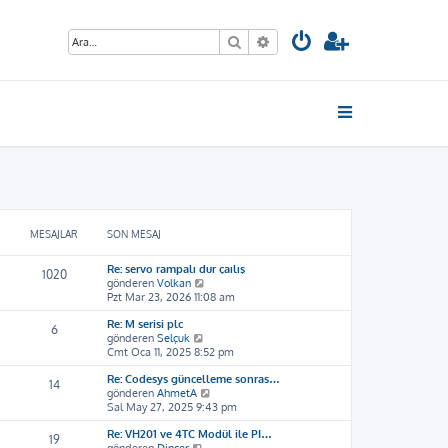
Ara
Gelişmiş arama
MESAJLAR
SON MESAJ
Re: servo rampalı dur çaılış
1020
S
gönderen
Volkan
o
Pzt Mar 23, 2026 11:08 am
n
Re: M serisi plc
m
6
S
gönderen
Selçuk
e
o
Cmt Oca 11, 2025 8:52 pm
s
n
a
Re: Codesys güncelleme sonras…
m
j
14
S
gönderen
AhmetA
e
ı
o
Sal May 27, 2025 9:43 pm
s
g
n
a
ö
Re: VH201 ve 4TC Modül ile PI…
m
j
r
19
S