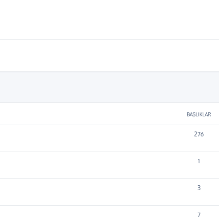
BAŞLIKLAR
276
1
3
7