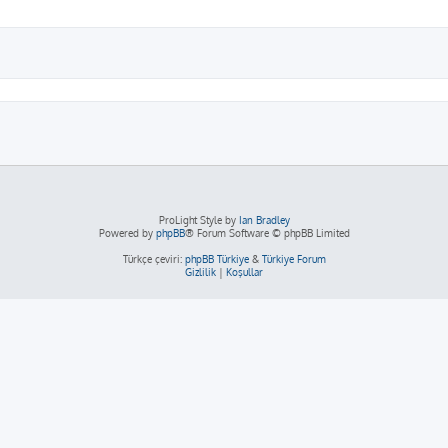
ama
ProLight Style by
Ian Bradley
Powered by
phpBB
® Forum Software © phpBB Limited
Türkçe çeviri:
phpBB Türkiye
&
Türkiye Forum
Gizlilik
|
Koşullar