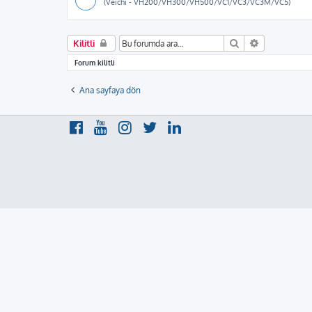
(Veichi - VH200/VH300/VH500/VC1/VC3/VC3M/VC5)
Ara
Gelişmiş ar
Kilitli
Forum kilitli
Ana sayfaya dön