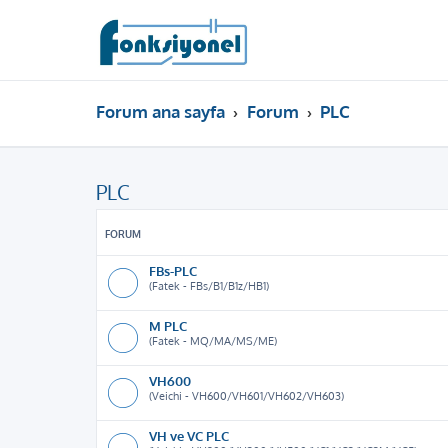
Forum ana sayfa
Forum
PLC
PLC
FORUM
FBs-PLC
(Fatek - FBs/B1/B1z/HB1)
M PLC
(Fatek - MQ/MA/MS/ME)
VH600
(Veichi - VH600/VH601/VH602/VH603)
VH ve VC PLC