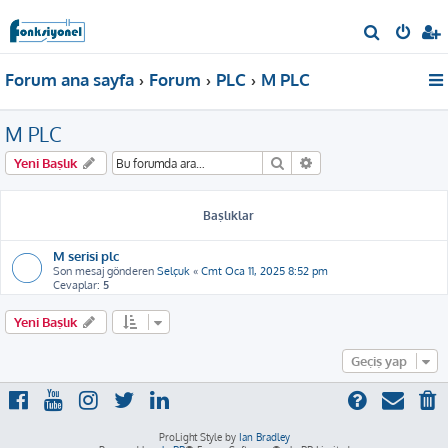
A
r
Forum ana sayfa
Forum
PLC
M PLC
a
M PLC
Ara
Gelişmiş arama
Yeni Başlık
Başlıklar
M serisi plc
Son mesaj gönderen
Selçuk
«
Cmt Oca 11, 2025 8:52 pm
Cevaplar:
5
Yeni Başlık
Geçiş yap
ProLight Style by
Ian Bradley