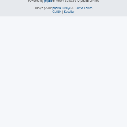
Powered by
phpBB
® Forum Software © phpBB Limited
Türkçe çeviri:
phpBB Türkiye
&
Türkiye Forum
Gizlilik
|
Koşullar