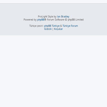
ProLight Style by
Ian Bradley
Powered by
phpBB
® Forum Software © phpBB Limited
Türkçe çeviri:
phpBB Türkiye
&
Türkiye Forum
Gizlilik
|
Koşullar