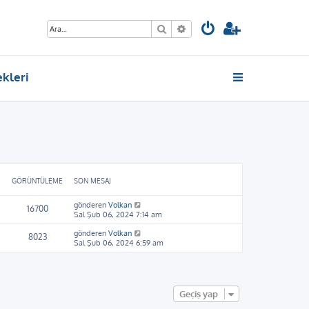
Ara
Gelişmiş arama
ekleri
GÖRÜNTÜLEME
SON MESAJ
gönderen
Volkan
16700
Sal Şub 06, 2024 7:14 am
gönderen
Volkan
8023
Sal Şub 06, 2024 6:59 am
Geçiş yap