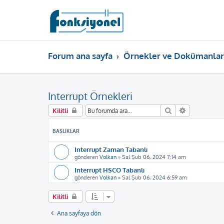
Forum ana sayfa
Örnekler ve Dokümanlar
Interrupt Örnekleri
Ara
Gelişmiş ar
Kilitli
BAŞLIKLAR
Interrupt Zaman Tabanlı
gönderen
Volkan
»
Sal Şub 06, 2024 7:14 am
Interrupt HSCO Tabanlı
gönderen
Volkan
»
Sal Şub 06, 2024 6:59 am
Kilitli
Ana sayfaya dön