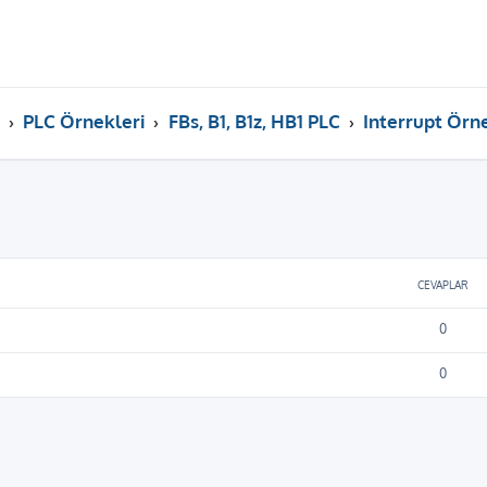
PLC Örnekleri
FBs, B1, B1z, HB1 PLC
Interrupt Örn
ama
CEVAPLAR
0
0