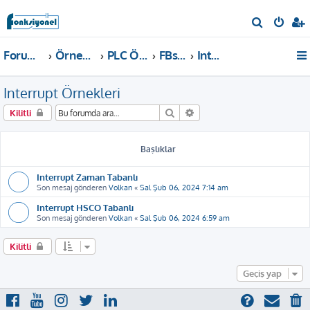
A
r
Forum ana sayfa
Örnekler ve Dokümanlar
PLC Örnekleri
FBs, B1, B1z, HB1 PLC
Interrupt Örnekleri
a
Interrupt Örnekleri
Ara
Gelişmiş arama
Kilitli
Başlıklar
Interrupt Zaman Tabanlı
Son mesaj gönderen
Volkan
«
Sal Şub 06, 2024 7:14 am
Interrupt HSCO Tabanlı
Son mesaj gönderen
Volkan
«
Sal Şub 06, 2024 6:59 am
Kilitli
Geçiş yap