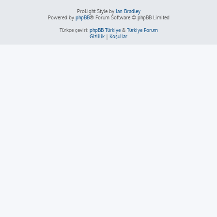
ProLight Style by
Ian Bradley
Powered by
phpBB
® Forum Software © phpBB Limited
Türkçe çeviri:
phpBB Türkiye
&
Türkiye Forum
Gizlilik
|
Koşullar