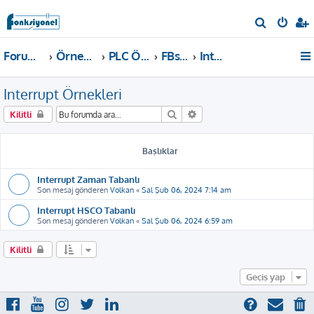
A
r
Forum ana sayfa
Örnekler ve Dokümanlar
PLC Örnekleri
FBs, B1, B1z, HB1 PLC
Interrupt Örnekleri
a
Interrupt Örnekleri
Ara
Gelişmiş arama
Kilitli
Başlıklar
Interrupt Zaman Tabanlı
Son mesaj gönderen
Volkan
«
Sal Şub 06, 2024 7:14 am
Interrupt HSCO Tabanlı
Son mesaj gönderen
Volkan
«
Sal Şub 06, 2024 6:59 am
Kilitli
Geçiş yap