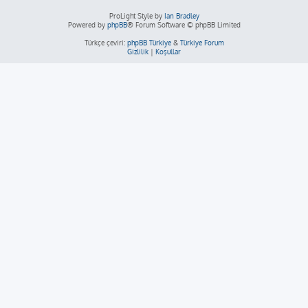
ProLight Style by
Ian Bradley
Powered by
phpBB
® Forum Software © phpBB Limited
Türkçe çeviri:
phpBB Türkiye
&
Türkiye Forum
Gizlilik
|
Koşullar