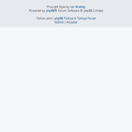
ProLight Style by
Ian Bradley
Powered by
phpBB
® Forum Software © phpBB Limited
Türkçe çeviri:
phpBB Türkiye
&
Türkiye Forum
Gizlilik
|
Koşullar