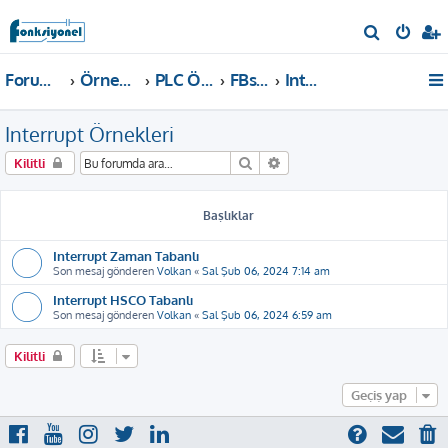
A
r
Forum ana sayfa
Örnekler ve Dokümanlar
PLC Örnekleri
FBs, B1, B1z, HB1 PLC
Interrupt Örnekleri
a
Interrupt Örnekleri
Ara
Gelişmiş arama
Kilitli
Başlıklar
Interrupt Zaman Tabanlı
Son mesaj gönderen
Volkan
«
Sal Şub 06, 2024 7:14 am
Interrupt HSCO Tabanlı
Son mesaj gönderen
Volkan
«
Sal Şub 06, 2024 6:59 am
Kilitli
Geçiş yap