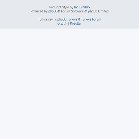
ProLight Style by
Ian Bradley
Powered by
phpBB
® Forum Software © phpBB Limited
Türkçe çeviri:
phpBB Türkiye
&
Türkiye Forum
Gizlilik
|
Koşullar