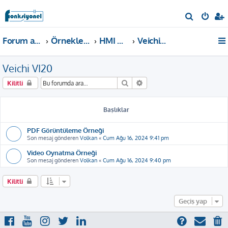
A
r
Forum ana sayfa
Örnekler ve Dokümanlar
HMI Örnekleri
Veichi VI20
a
Veichi VI20
Ara
Gelişmiş arama
Kilitli
Başlıklar
PDF Görüntüleme Örneği
Son mesaj gönderen
Volkan
«
Cum Ağu 16, 2024 9:41 pm
Video Oynatma Örneği
Son mesaj gönderen
Volkan
«
Cum Ağu 16, 2024 9:40 pm
Kilitli
Geçiş yap