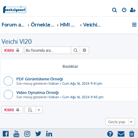
A
r
Forum ana sayfa
Örnekler ve Dokümanlar
HMI Örnekleri
Veichi VI20
a
Veichi VI20
Ara
Gelişmiş arama
Kilitli
Başlıklar
PDF Görüntüleme Örneği
Son mesaj gönderen
Volkan
«
Cum Ağu 16, 2024 9:41 pm
Video Oynatma Örneği
Son mesaj gönderen
Volkan
«
Cum Ağu 16, 2024 9:40 pm
Kilitli
Geçiş yap