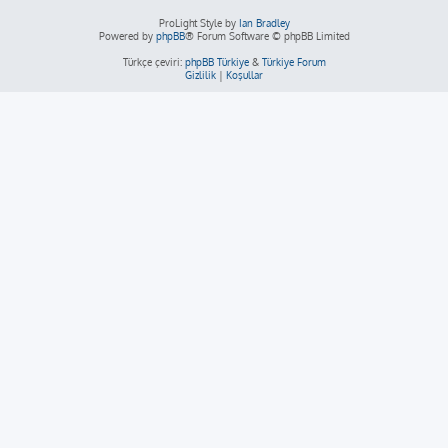
ProLight Style by
Ian Bradley
Powered by
phpBB
® Forum Software © phpBB Limited
Türkçe çeviri:
phpBB Türkiye
&
Türkiye Forum
Gizlilik
|
Koşullar