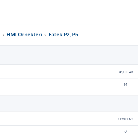
HMI Örnekleri
Fatek P2, P5
BAŞLIKLAR
14
ama
CEVAPLAR
0