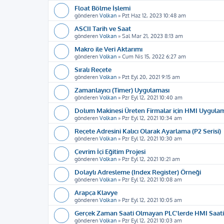
Float Bölme İşlemi
gönderen
Volkan
»
Pzt Haz 12, 2023 10:48 am
ASCII Tarih ve Saat
gönderen
Volkan
»
Sal Mar 21, 2023 8:13 am
Makro ile Veri Aktarımı
gönderen
Volkan
»
Cum Nis 15, 2022 6:27 am
Sıralı Reçete
gönderen
Volkan
»
Pzt Eyl 20, 2021 9:15 am
Zamanlayıcı (Timer) Uygulaması
gönderen
Volkan
»
Pzr Eyl 12, 2021 10:40 am
Dolum Makinesi Üreten Firmalar için HMI Uygula
gönderen
Volkan
»
Pzr Eyl 12, 2021 10:34 am
Reçete Adresini Kalıcı Olarak Ayarlama (P2 Serisi)
gönderen
Volkan
»
Pzr Eyl 12, 2021 10:30 am
Çevrim İçi Eğitim Projesi
gönderen
Volkan
»
Pzr Eyl 12, 2021 10:21 am
Dolaylı Adresleme (Index Register) Örneği
gönderen
Volkan
»
Pzr Eyl 12, 2021 10:08 am
Arapça Klavye
gönderen
Volkan
»
Pzr Eyl 12, 2021 10:05 am
Gerçek Zaman Saati Olmayan PLC'lerde HMI Saat
gönderen
Volkan
»
Pzr Eyl 12, 2021 10:03 am