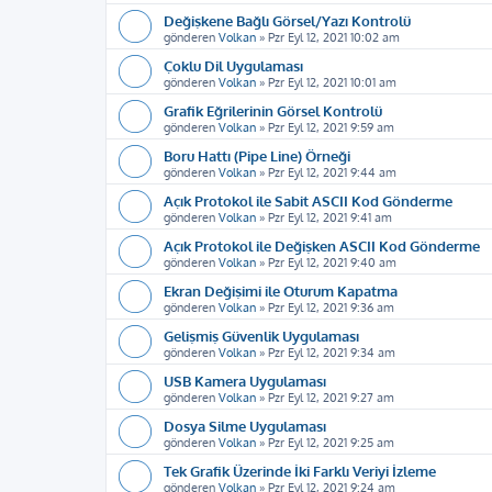
Değişkene Bağlı Görsel/Yazı Kontrolü
gönderen
Volkan
»
Pzr Eyl 12, 2021 10:02 am
Çoklu Dil Uygulaması
gönderen
Volkan
»
Pzr Eyl 12, 2021 10:01 am
Grafik Eğrilerinin Görsel Kontrolü
gönderen
Volkan
»
Pzr Eyl 12, 2021 9:59 am
Boru Hattı (Pipe Line) Örneği
gönderen
Volkan
»
Pzr Eyl 12, 2021 9:44 am
Açık Protokol ile Sabit ASCII Kod Gönderme
gönderen
Volkan
»
Pzr Eyl 12, 2021 9:41 am
Açık Protokol ile Değişken ASCII Kod Gönderme
gönderen
Volkan
»
Pzr Eyl 12, 2021 9:40 am
Ekran Değişimi ile Oturum Kapatma
gönderen
Volkan
»
Pzr Eyl 12, 2021 9:36 am
Gelişmiş Güvenlik Uygulaması
gönderen
Volkan
»
Pzr Eyl 12, 2021 9:34 am
USB Kamera Uygulaması
gönderen
Volkan
»
Pzr Eyl 12, 2021 9:27 am
Dosya Silme Uygulaması
gönderen
Volkan
»
Pzr Eyl 12, 2021 9:25 am
Tek Grafik Üzerinde İki Farklı Veriyi İzleme
gönderen
Volkan
»
Pzr Eyl 12, 2021 9:24 am