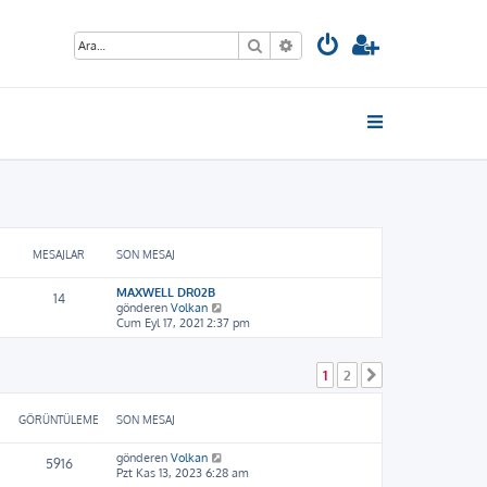
Ara
Gelişmiş arama
MESAJLAR
SON MESAJ
MAXWELL DR02B
14
S
gönderen
Volkan
o
Cum Eyl 17, 2021 2:37 pm
n
m
e
1
2
Sonraki
s
a
j
GÖRÜNTÜLEME
SON MESAJ
ı
g
gönderen
Volkan
ö
5916
Pzt Kas 13, 2023 6:28 am
r