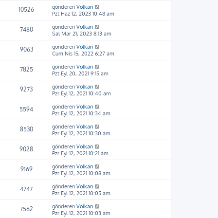
ü
gönderen
Volkan
n
10526
Pzt Haz 12, 2023 10:48 am
t
ü
gönderen
Volkan
l
7480
Sal Mar 21, 2023 8:13 am
e
gönderen
Volkan
9063
Cum Nis 15, 2022 6:27 am
gönderen
Volkan
7825
Pzt Eyl 20, 2021 9:15 am
gönderen
Volkan
9273
Pzr Eyl 12, 2021 10:40 am
gönderen
Volkan
5594
Pzr Eyl 12, 2021 10:34 am
gönderen
Volkan
8530
Pzr Eyl 12, 2021 10:30 am
gönderen
Volkan
9028
Pzr Eyl 12, 2021 10:21 am
gönderen
Volkan
9169
Pzr Eyl 12, 2021 10:08 am
gönderen
Volkan
4747
Pzr Eyl 12, 2021 10:05 am
gönderen
Volkan
7562
Pzr Eyl 12, 2021 10:03 am