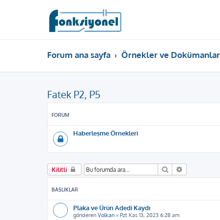
Forum ana sayfa
Örnekler ve Dokümanlar
Fatek P2, P5
FORUM
Haberleşme Örnekleri
Ara
Gelişmiş ar
Kilitli
BAŞLIKLAR
Plaka ve Ürün Adedi Kaydı
gönderen
Volkan
»
Pzt Kas 13, 2023 6:28 am