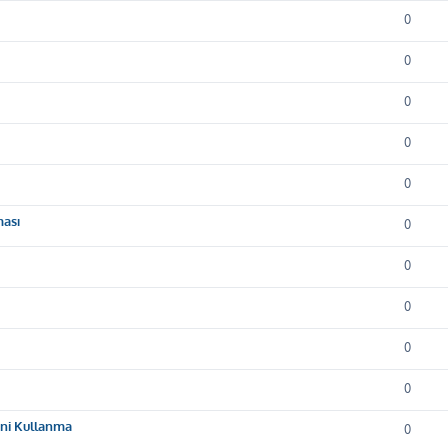
0
0
0
0
0
ması
0
0
0
0
0
ini Kullanma
0