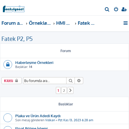
A
r
Forum ana sayfa
Örnekler ve Dokümanlar
HMI Örnekleri
Fatek P2, P5
a
Fatek P2, P5
Forum
Haberleşme Örnekleri
Başlıklar:
14
Ara
Gelişmiş arama
Kilitli
1
2
Sonraki
Başlıklar
Plaka ve Ürün Adedi Kaydı
Son mesaj gönderen
Volkan
«
Pzt Kas 13, 2023 6:28 am
Float Bölme İşlemi