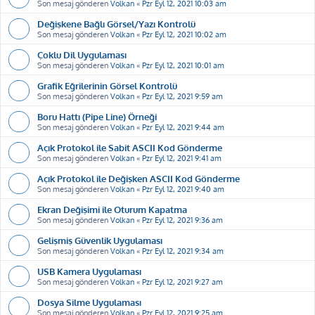
Son mesaj gönderen
Volkan
«
Pzr Eyl 12, 2021 10:03 am
Değişkene Bağlı Görsel/Yazı Kontrolü
Son mesaj gönderen
Volkan
«
Pzr Eyl 12, 2021 10:02 am
Çoklu Dil Uygulaması
Son mesaj gönderen
Volkan
«
Pzr Eyl 12, 2021 10:01 am
Grafik Eğrilerinin Görsel Kontrolü
Son mesaj gönderen
Volkan
«
Pzr Eyl 12, 2021 9:59 am
Boru Hattı (Pipe Line) Örneği
Son mesaj gönderen
Volkan
«
Pzr Eyl 12, 2021 9:44 am
Açık Protokol ile Sabit ASCII Kod Gönderme
Son mesaj gönderen
Volkan
«
Pzr Eyl 12, 2021 9:41 am
Açık Protokol ile Değişken ASCII Kod Gönderme
Son mesaj gönderen
Volkan
«
Pzr Eyl 12, 2021 9:40 am
Ekran Değişimi ile Oturum Kapatma
Son mesaj gönderen
Volkan
«
Pzr Eyl 12, 2021 9:36 am
Gelişmiş Güvenlik Uygulaması
Son mesaj gönderen
Volkan
«
Pzr Eyl 12, 2021 9:34 am
USB Kamera Uygulaması
Son mesaj gönderen
Volkan
«
Pzr Eyl 12, 2021 9:27 am
Dosya Silme Uygulaması
Son mesaj gönderen
Volkan
«
Pzr Eyl 12, 2021 9:25 am