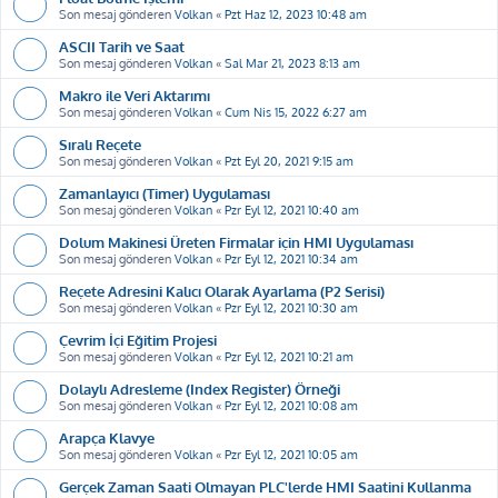
Son mesaj gönderen
Volkan
«
Pzt Haz 12, 2023 10:48 am
ASCII Tarih ve Saat
Son mesaj gönderen
Volkan
«
Sal Mar 21, 2023 8:13 am
Makro ile Veri Aktarımı
Son mesaj gönderen
Volkan
«
Cum Nis 15, 2022 6:27 am
Sıralı Reçete
Son mesaj gönderen
Volkan
«
Pzt Eyl 20, 2021 9:15 am
Zamanlayıcı (Timer) Uygulaması
Son mesaj gönderen
Volkan
«
Pzr Eyl 12, 2021 10:40 am
Dolum Makinesi Üreten Firmalar için HMI Uygulaması
Son mesaj gönderen
Volkan
«
Pzr Eyl 12, 2021 10:34 am
Reçete Adresini Kalıcı Olarak Ayarlama (P2 Serisi)
Son mesaj gönderen
Volkan
«
Pzr Eyl 12, 2021 10:30 am
Çevrim İçi Eğitim Projesi
Son mesaj gönderen
Volkan
«
Pzr Eyl 12, 2021 10:21 am
Dolaylı Adresleme (Index Register) Örneği
Son mesaj gönderen
Volkan
«
Pzr Eyl 12, 2021 10:08 am
Arapça Klavye
Son mesaj gönderen
Volkan
«
Pzr Eyl 12, 2021 10:05 am
Gerçek Zaman Saati Olmayan PLC'lerde HMI Saatini Kullanma