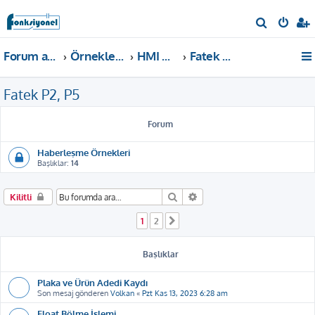
A
r
Forum ana sayfa
Örnekler ve Dokümanlar
HMI Örnekleri
Fatek P2, P5
a
Fatek P2, P5
Forum
Haberleşme Örnekleri
Başlıklar:
14
Ara
Gelişmiş arama
Kilitli
1
2
Sonraki
Başlıklar
Plaka ve Ürün Adedi Kaydı
Son mesaj gönderen
Volkan
«
Pzt Kas 13, 2023 6:28 am
Float Bölme İşlemi