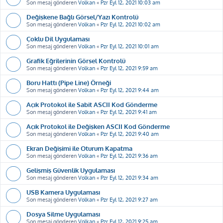
Son mesaj gönderen
Volkan
«
Pzr Eyl 12, 2021 10:03 am
Değişkene Bağlı Görsel/Yazı Kontrolü
Son mesaj gönderen
Volkan
«
Pzr Eyl 12, 2021 10:02 am
Çoklu Dil Uygulaması
Son mesaj gönderen
Volkan
«
Pzr Eyl 12, 2021 10:01 am
Grafik Eğrilerinin Görsel Kontrolü
Son mesaj gönderen
Volkan
«
Pzr Eyl 12, 2021 9:59 am
Boru Hattı (Pipe Line) Örneği
Son mesaj gönderen
Volkan
«
Pzr Eyl 12, 2021 9:44 am
Açık Protokol ile Sabit ASCII Kod Gönderme
Son mesaj gönderen
Volkan
«
Pzr Eyl 12, 2021 9:41 am
Açık Protokol ile Değişken ASCII Kod Gönderme
Son mesaj gönderen
Volkan
«
Pzr Eyl 12, 2021 9:40 am
Ekran Değişimi ile Oturum Kapatma
Son mesaj gönderen
Volkan
«
Pzr Eyl 12, 2021 9:36 am
Gelişmiş Güvenlik Uygulaması
Son mesaj gönderen
Volkan
«
Pzr Eyl 12, 2021 9:34 am
USB Kamera Uygulaması
Son mesaj gönderen
Volkan
«
Pzr Eyl 12, 2021 9:27 am
Dosya Silme Uygulaması
Son mesaj gönderen
Volkan
«
Pzr Eyl 12, 2021 9:25 am