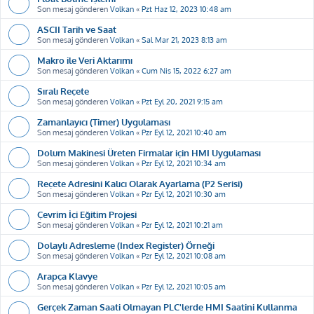
Son mesaj gönderen
Volkan
«
Pzt Haz 12, 2023 10:48 am
ASCII Tarih ve Saat
Son mesaj gönderen
Volkan
«
Sal Mar 21, 2023 8:13 am
Makro ile Veri Aktarımı
Son mesaj gönderen
Volkan
«
Cum Nis 15, 2022 6:27 am
Sıralı Reçete
Son mesaj gönderen
Volkan
«
Pzt Eyl 20, 2021 9:15 am
Zamanlayıcı (Timer) Uygulaması
Son mesaj gönderen
Volkan
«
Pzr Eyl 12, 2021 10:40 am
Dolum Makinesi Üreten Firmalar için HMI Uygulaması
Son mesaj gönderen
Volkan
«
Pzr Eyl 12, 2021 10:34 am
Reçete Adresini Kalıcı Olarak Ayarlama (P2 Serisi)
Son mesaj gönderen
Volkan
«
Pzr Eyl 12, 2021 10:30 am
Çevrim İçi Eğitim Projesi
Son mesaj gönderen
Volkan
«
Pzr Eyl 12, 2021 10:21 am
Dolaylı Adresleme (Index Register) Örneği
Son mesaj gönderen
Volkan
«
Pzr Eyl 12, 2021 10:08 am
Arapça Klavye
Son mesaj gönderen
Volkan
«
Pzr Eyl 12, 2021 10:05 am
Gerçek Zaman Saati Olmayan PLC'lerde HMI Saatini Kullanma