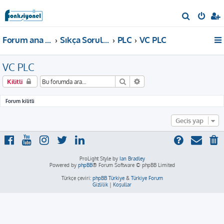
A
r
Forum ana sayfa
Sıkça Sorulan Sorular
PLC
VC PLC
a
VC PLC
Ara
Gelişmiş arama
Kilitli
Forum kilitli
Geçiş yap
ProLight Style by
Ian Bradley
Powered by
phpBB
® Forum Software © phpBB Limited
Türkçe çeviri:
phpBB Türkiye
&
Türkiye Forum
Gizlilik
|
Koşullar