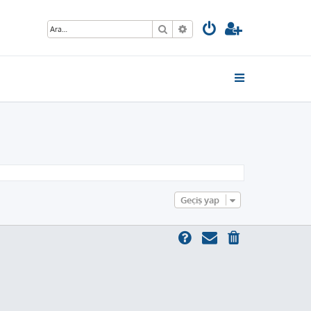
Ara
Gelişmiş arama
Geçiş yap