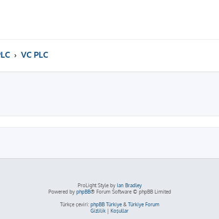
PLC
VC PLC
ama
ProLight Style by
Ian Bradley
Powered by
phpBB
® Forum Software © phpBB Limited
Türkçe çeviri:
phpBB Türkiye
&
Türkiye Forum
Gizlilik
|
Koşullar