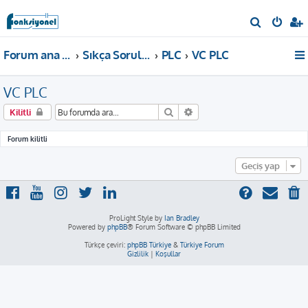
A
r
Forum ana sayfa
Sıkça Sorulan Sorular
PLC
VC PLC
a
VC PLC
Ara
Gelişmiş arama
Kilitli
Forum kilitli
Geçiş yap
ProLight Style by
Ian Bradley
Powered by
phpBB
® Forum Software © phpBB Limited
Türkçe çeviri:
phpBB Türkiye
&
Türkiye Forum
Gizlilik
|
Koşullar