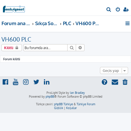
A
r
Forum ana sayfa
Sıkça Sorulan Sorular
PLC
VH600 PLC
a
VH600 PLC
Ara
Gelişmiş arama
Kilitli
Forum kilitli
Geçiş yap
ProLight Style by
Ian Bradley
Powered by
phpBB
® Forum Software © phpBB Limited
Türkçe çeviri:
phpBB Türkiye
&
Türkiye Forum
Gizlilik
|
Koşullar