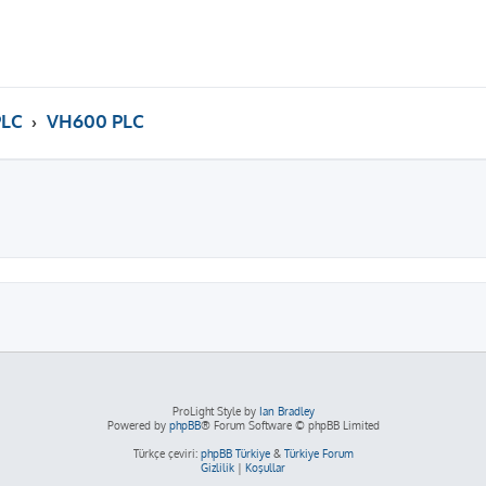
PLC
VH600 PLC
ama
ProLight Style by
Ian Bradley
Powered by
phpBB
® Forum Software © phpBB Limited
Türkçe çeviri:
phpBB Türkiye
&
Türkiye Forum
Gizlilik
|
Koşullar