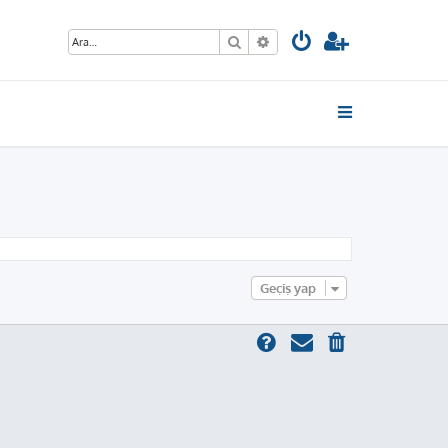
Ara
Gelişmiş arama
Geçiş yap