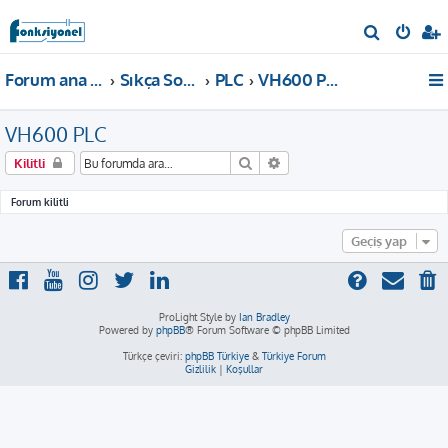
A
r
Forum ana sayfa
Sıkça Sorulan Sorular
PLC
VH600 PLC
a
VH600 PLC
Ara
Gelişmiş arama
Kilitli
Forum kilitli
Geçiş yap
ProLight Style by
Ian Bradley
Powered by
phpBB
® Forum Software © phpBB Limited
Türkçe çeviri:
phpBB Türkiye
&
Türkiye Forum
Gizlilik
|
Koşullar