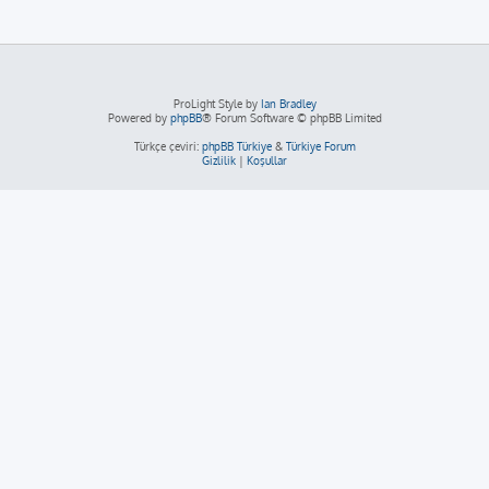
ProLight Style by
Ian Bradley
Powered by
phpBB
® Forum Software © phpBB Limited
Türkçe çeviri:
phpBB Türkiye
&
Türkiye Forum
Gizlilik
|
Koşullar