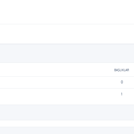
BAŞLIKLAR
0
1
ama