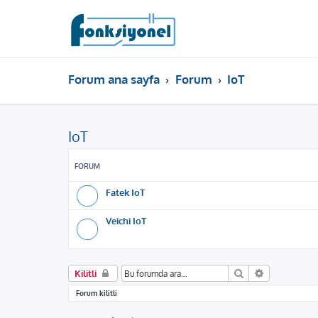
Forum ana sayfa
Forum
IoT
IoT
FORUM
Fatek IoT
Veichi IoT
Ara
Gelişmiş ar
Kilitli
Forum kilitli