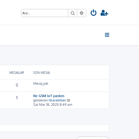
Ara
Gelişmiş arama
MESAJLAR
SON MESAJ
Mesaj yok
0
Re: GSM IoT yardım
5
S
gönderen
hkaradiken
o
Sal Mar 18, 2025 8:49 am
n
m
e
s
a
j
ı