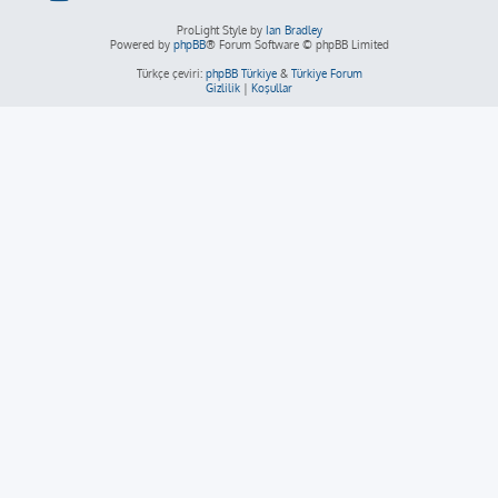
ProLight Style by
Ian Bradley
Powered by
phpBB
® Forum Software © phpBB Limited
Türkçe çeviri:
phpBB Türkiye
&
Türkiye Forum
Gizlilik
|
Koşullar