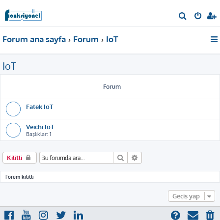
A
r
Forum ana sayfa
Forum
IoT
a
IoT
Forum
Fatek IoT
Veichi IoT
Başlıklar:
1
Ara
Gelişmiş arama
Kilitli
Forum kilitli
Geçiş yap