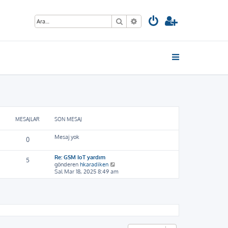
Ara
Gelişmiş arama
MESAJLAR
SON MESAJ
Mesaj yok
0
Re: GSM IoT yardım
5
S
gönderen
hkaradiken
o
Sal Mar 18, 2025 8:49 am
n
m
e
s
a
j
ı