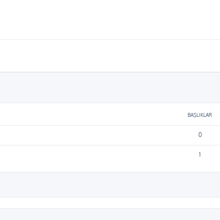
BAŞLIKLAR
0
1
ama