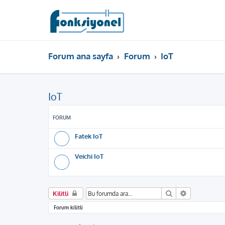
Forum ana sayfa
Forum
IoT
IoT
FORUM
Fatek IoT
Veichi IoT
Ara
Gelişmiş ar
Kilitli
Forum kilitli