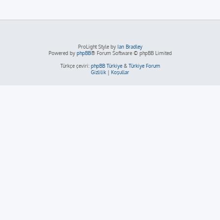
ProLight Style by
Ian Bradley
Powered by
phpBB
® Forum Software © phpBB Limited
Türkçe çeviri:
phpBB Türkiye
&
Türkiye Forum
Gizlilik
|
Koşullar