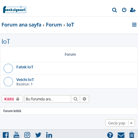
A
r
Forum ana sayfa
Forum
IoT
a
IoT
Forum
Fatek IoT
Veichi IoT
Başlıklar:
1
Ara
Gelişmiş arama
Kilitli
Forum kilitli
Geçiş yap