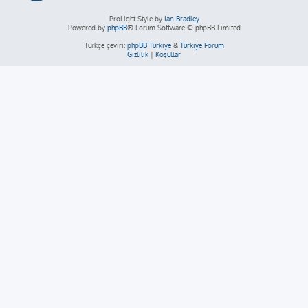
ProLight Style by
Ian Bradley
Powered by
phpBB
® Forum Software © phpBB Limited
Türkçe çeviri:
phpBB Türkiye
&
Türkiye Forum
Gizlilik
|
Koşullar