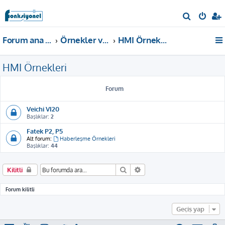
A
r
Forum ana sayfa
Örnekler ve Dokümanlar
HMI Örnekleri
a
HMI Örnekleri
Forum
Veichi VI20
Başlıklar:
2
Fatek P2, P5
Alt forum:
Haberleşme Örnekleri
Başlıklar:
44
Ara
Gelişmiş arama
Kilitli
Forum kilitli
Geçiş yap