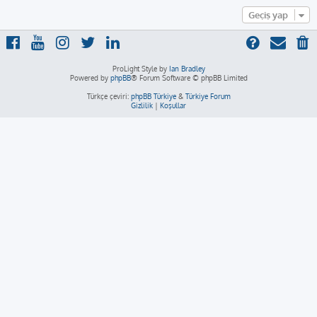
Geçiş yap
ProLight Style by
Ian Bradley
Powered by
phpBB
® Forum Software © phpBB Limited
Türkçe çeviri:
phpBB Türkiye
&
Türkiye Forum
Gizlilik
|
Koşullar