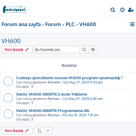
A
r
Forum ana sayfa
Forum
PLC
VH600
a
VH600
Ara
Gelişmiş arama
Yeni Başlık
Başlıklar
Codesys güncelleme sonrası VH600 program uyuşmazlığı ?
Son mesaj gönderen
AhmetA
«
Sal May 27, 2025 9:43 pm
Cevaplar:
2
Veichi, VH600-0808TN G kodu Yükleme
Son mesaj gönderen
Ramses
«
Çrş May 07, 2025 6:30 am
Cevaplar:
7
Veichi, VH600-0808TN Programlama dili
Son mesaj gönderen
Ramses
«
Prş Nis 10, 2025 7:19 am
Cevaplar:
2
Yeni Başlık