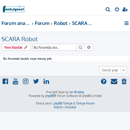
A
r
Forum ana sayfa
Forum
Robot
SCARA Robot
a
SCARA Robot
Ara
Gelişmiş arama
Yeni Başlık
Bu forumda başlık veya mesaj yok.
Geçiş yap
ProLight Style by
Ian Bradley
Powered by
phpBB
® Forum Software © phpBB Limited
Türkçe çeviri:
phpBB Türkiye
&
Türkiye Forum
Gizlilik
|
Koşullar