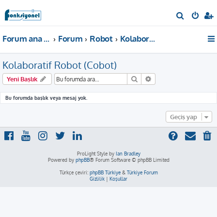
A
r
Forum ana sayfa
Forum
Robot
Kolaboratif Robot (Cobot)
a
Kolaboratif Robot (Cobot)
Ara
Gelişmiş arama
Yeni Başlık
Bu forumda başlık veya mesaj yok.
Geçiş yap
ProLight Style by
Ian Bradley
Powered by
phpBB
® Forum Software © phpBB Limited
Türkçe çeviri:
phpBB Türkiye
&
Türkiye Forum
Gizlilik
|
Koşullar