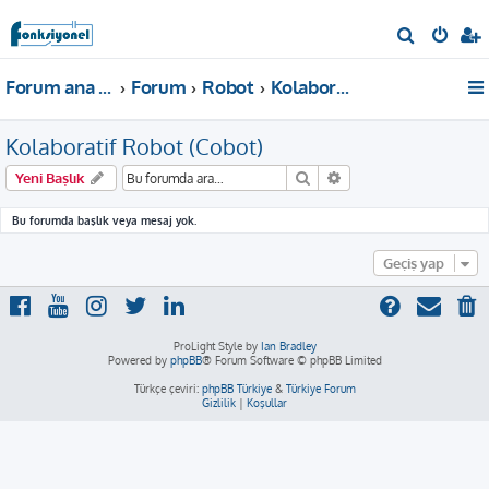
A
r
Forum ana sayfa
Forum
Robot
Kolaboratif Robot (Cobot)
a
Kolaboratif Robot (Cobot)
Ara
Gelişmiş arama
Yeni Başlık
Bu forumda başlık veya mesaj yok.
Geçiş yap
ProLight Style by
Ian Bradley
Powered by
phpBB
® Forum Software © phpBB Limited
Türkçe çeviri:
phpBB Türkiye
&
Türkiye Forum
Gizlilik
|
Koşullar